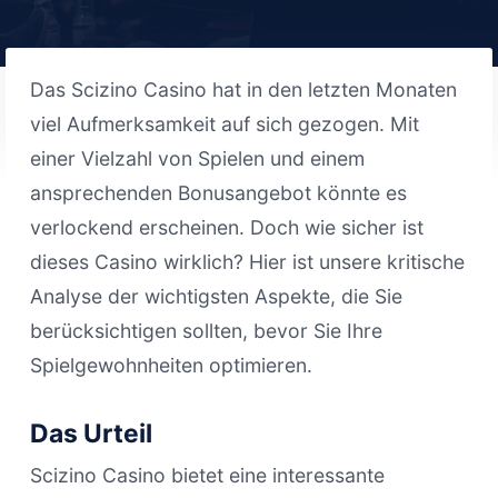
Das Scizino Casino hat in den letzten Monaten
viel Aufmerksamkeit auf sich gezogen. Mit
einer Vielzahl von Spielen und einem
ansprechenden Bonusangebot könnte es
verlockend erscheinen. Doch wie sicher ist
dieses Casino wirklich? Hier ist unsere kritische
Analyse der wichtigsten Aspekte, die Sie
berücksichtigen sollten, bevor Sie Ihre
Spielgewohnheiten optimieren.
Das Urteil
Scizino Casino bietet eine interessante