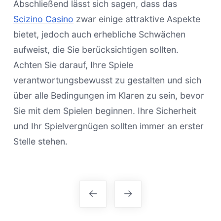
Abschließend lässt sich sagen, dass das
Scizino Casino
zwar einige attraktive Aspekte
bietet, jedoch auch erhebliche Schwächen
aufweist, die Sie berücksichtigen sollten.
Achten Sie darauf, Ihre Spiele
verantwortungsbewusst zu gestalten und sich
über alle Bedingungen im Klaren zu sein, bevor
Sie mit dem Spielen beginnen. Ihre Sicherheit
und Ihr Spielvergnügen sollten immer an erster
Stelle stehen.