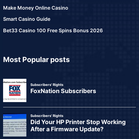
Make Money Online Casino
Smart Casino Guide
Bet33 Casino 100 Free Spins Bonus 2026
Most Popular posts