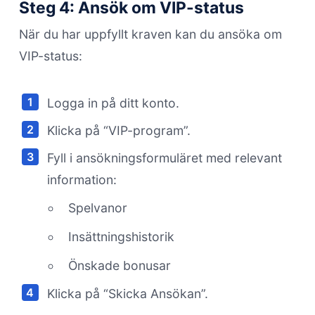
Steg 4: Ansök om VIP-status
När du har uppfyllt kraven kan du ansöka om
VIP-status:
Logga in på ditt konto.
Klicka på “VIP-program”.
Fyll i ansökningsformuläret med relevant
information:
Spelvanor
Insättningshistorik
Önskade bonusar
Klicka på “Skicka Ansökan”.