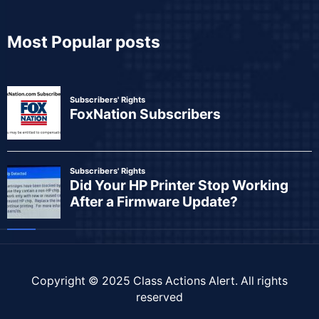
Most Popular posts
Copyright © 2025
Class Actions Alert
. All rights
reserved