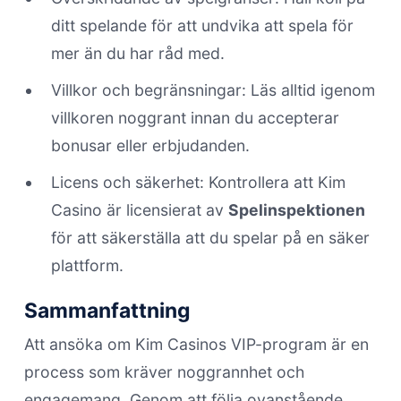
ditt spelande för att undvika att spela för
mer än du har råd med.
Villkor och begränsningar: Läs alltid igenom
villkoren noggrant innan du accepterar
bonusar eller erbjudanden.
Licens och säkerhet: Kontrollera att Kim
Casino är licensierat av
Spelinspektionen
för att säkerställa att du spelar på en säker
plattform.
Sammanfattning
Att ansöka om Kim Casinos VIP-program är en
process som kräver noggrannhet och
engagemang. Genom att följa ovanstående