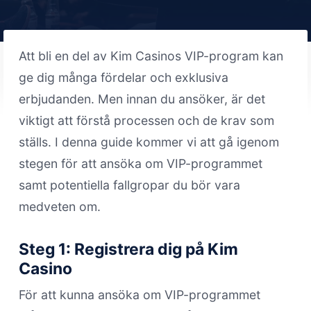
Att bli en del av Kim Casinos VIP-program kan
ge dig många fördelar och exklusiva
erbjudanden. Men innan du ansöker, är det
viktigt att förstå processen och de krav som
ställs. I denna guide kommer vi att gå igenom
stegen för att ansöka om VIP-programmet
samt potentiella fallgropar du bör vara
medveten om.
Steg 1: Registrera dig på Kim
Casino
För att kunna ansöka om VIP-programmet