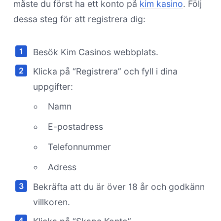
måste du först ha ett konto på
kim kasino
. Följ
dessa steg för att registrera dig:
Besök Kim Casinos webbplats.
Klicka på “Registrera” och fyll i dina
uppgifter:
Namn
E-postadress
Telefonnummer
Adress
Bekräfta att du är över 18 år och godkänn
villkoren.