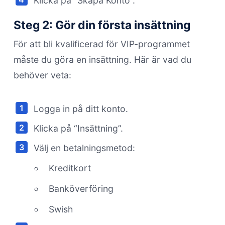
Klicka på “Skapa Konto”.
Steg 2: Gör din första insättning
För att bli kvalificerad för VIP-programmet
måste du göra en insättning. Här är vad du
behöver veta:
Logga in på ditt konto.
Klicka på “Insättning”.
Välj en betalningsmetod:
Kreditkort
Banköverföring
Swish