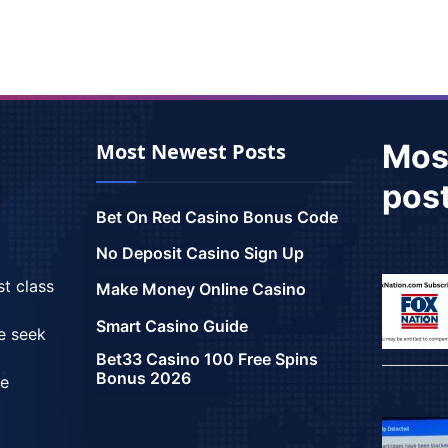
Mos
Most Newest Posts
pos
Bet On Red Casino Bonus Code
No Deposit Casino Sign Up
st class
Make Money Online Casino
Smart Casino Guide
we seek
Bet33 Casino 100 Free Spins
Bonus 2026
ce