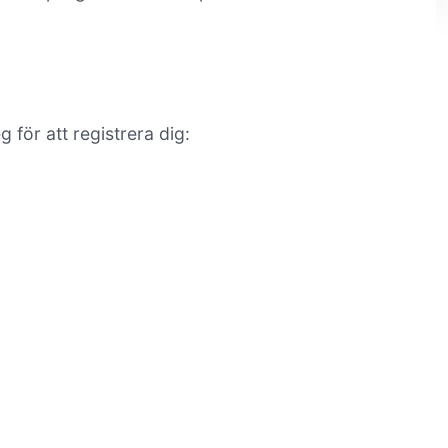
eg för att registrera dig: