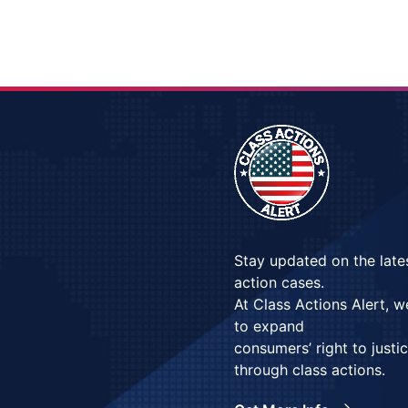
Stay updated on the late
action cases.
At Class Actions Alert, 
to expand
consumers’ right to justi
through class actions.