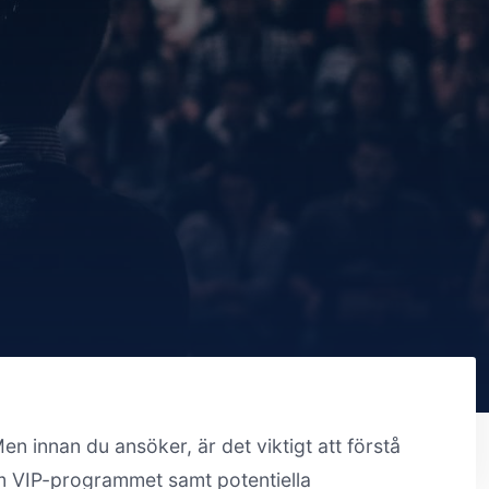
 innan du ansöker, är det viktigt att förstå
om VIP-programmet samt potentiella