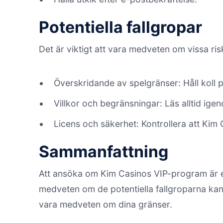
Potentiella fallgropar
Det är viktigt att vara medveten om vissa r
Överskridande av spelgränser: Håll koll p
Villkor och begränsningar: Läs alltid ig
Licens och säkerhet: Kontrollera att Kim 
Sammanfattning
Att ansöka om Kim Casinos VIP-program är 
medveten om de potentiella fallgroparna kan 
vara medveten om dina gränser.