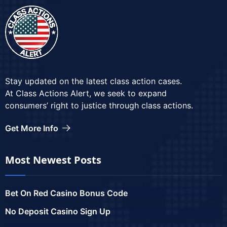
Stay updated on the latest class action cases.
At Class Actions Alert, we seek to expand
consumers’ right to justice through class actions.
Get More Info
Most Newest Posts
Bet On Red Casino Bonus Code
No Deposit Casino Sign Up