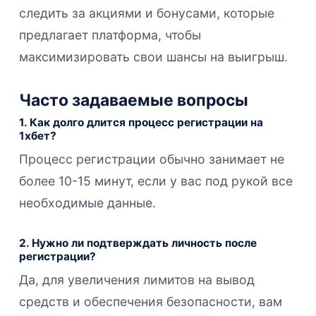
следить за акциями и бонусами, которые
предлагает платформа, чтобы
максимизировать свои шансы на выигрыш.
Часто задаваемые вопросы
1. Как долго длится процесс регистрации на
1хбет?
Процесс регистрации обычно занимает не
более 10-15 минут, если у вас под рукой все
необходимые данные.
2. Нужно ли подтверждать личность после
регистрации?
Да, для увеличения лимитов на вывод
средств и обеспечения безопасности, вам