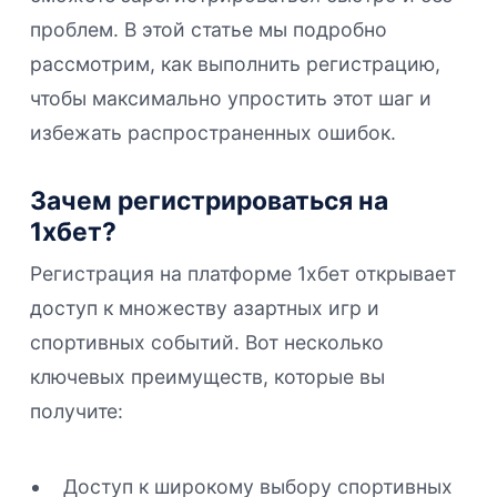
проблем. В этой статье мы подробно
рассмотрим, как выполнить регистрацию,
чтобы максимально упростить этот шаг и
избежать распространенных ошибок.
Зачем регистрироваться на
1хбет?
Регистрация на платформе 1хбет открывает
доступ к множеству азартных игр и
спортивных событий. Вот несколько
ключевых преимуществ, которые вы
получите:
Доступ к широкому выбору спортивных