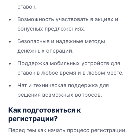
ставок.
Возможность участвовать в акциях и
бонусных предложениях.
Безопасные и надежные методы
денежных операций.
Поддержка мобильных устройств для
ставок в любое время и в любом месте.
Чат и техническая поддержка для
решения возможных вопросов.
Как подготовиться к
регистрации?
Перед тем как начать процесс регистрации,