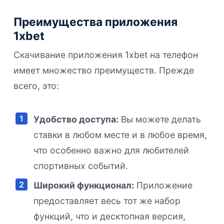
Преимущества приложения
1xbet
Скачивание приложения 1xbet на телефон
имеет множество преимуществ. Прежде
всего, это:
Удобство доступа:
Вы можете делать
ставки в любом месте и в любое время,
что особенно важно для любителей
спортивных событий.
Широкий функционал:
Приложение
предоставляет весь тот же набор
функций, что и десктопная версия,