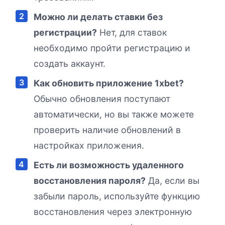
Можно ли делать ставки без
регистрации?
Нет, для ставок
необходимо пройти регистрацию и
создать аккаунт.
Как обновить приложение 1xbet?
Обычно обновления поступают
автоматически, но вы также можете
проверить наличие обновлений в
настройках приложения.
Есть ли возможность удаленного
восстановления пароля?
Да, если вы
забыли пароль, используйте функцию
восстановления через электронную