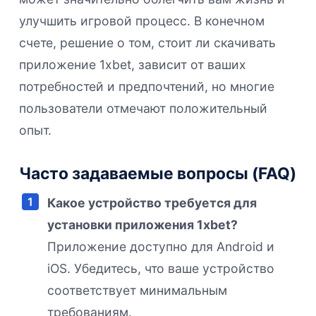
улучшить игровой процесс. В конечном
счете, решение о том, стоит ли скачивать
приложение 1xbet, зависит от ваших
потребностей и предпочтений, но многие
пользователи отмечают положительный
опыт.
Часто задаваемые вопросы (FAQ)
Какое устройство требуется для
установки приложения 1xbet?
Приложение доступно для Android и
iOS. Убедитесь, что ваше устройство
соответствует минимальным
требованиям.