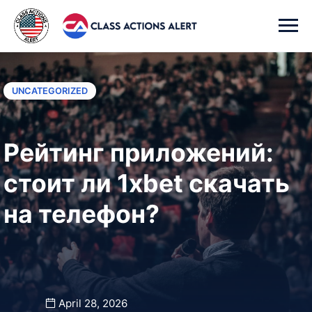
UNCATEGORIZED
Рейтинг приложений:
стоит ли 1xbet скачать
на телефон?
April 28, 2026