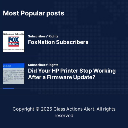
Most Popular posts
Copyright © 2025
Class Actions Alert
. All rights
reserved