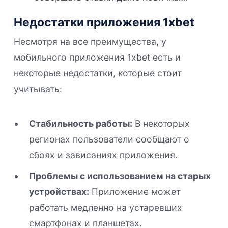
Недостатки приложения 1xbet
Несмотря на все преимущества, у
мобильного приложения 1xbet есть и
некоторые недостатки, которые стоит
учитывать:
Стабильность работы:
В некоторых
регионах пользователи сообщают о
сбоях и зависаниях приложения.
Проблемы с использованием на старых
устройствах:
Приложение может
работать медленно на устаревших
смартфонах и планшетах.