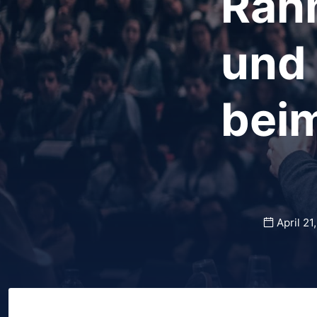
Rah
und
beim
April 21