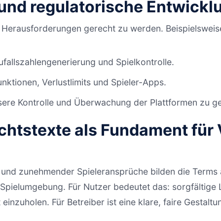
und regulatorische Entwickl
n Herausforderungen gerecht zu werden. Beispielsweise
ufallszahlengenerierung und Spielkontrolle.
nktionen, Verlustlimits und Spieler-Apps.
ere Kontrolle und Überwachung der Plattformen zu ge
echtstexte als Fundament für
g und zunehmender Spieleransprüche bilden die Terms 
Spielumgebung. Für Nutzer bedeutet das: sorgfältige L
 einzuholen. Für Betreiber ist eine klare, faire Gestalt