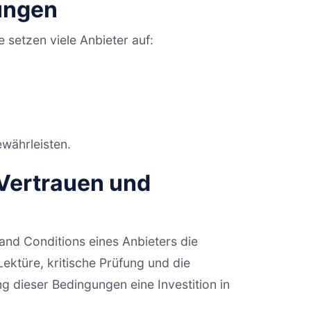
ungen
 setzen viele Anbieter auf:
währleisten.
 Vertrauen und
and Conditions eines Anbieters die
ektüre, kritische Prüfung und die
ung dieser Bedingungen eine Investition in