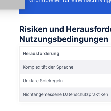
Risiken und Herausford
Nutzungsbedingungen
Herausforderung
Komplexität der Sprache
Unklare Spielregeln
Nichtangemessene Datenschutzpraktiken