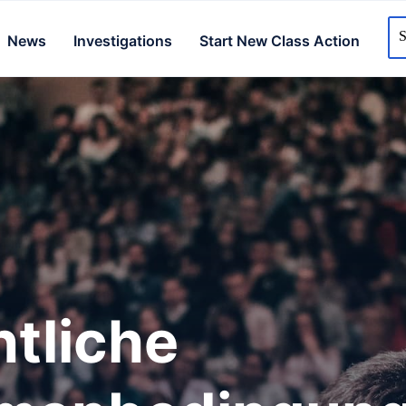
News
Investigations
Start New Class Action
tliche