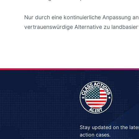
Nur durch eine kontinuierliche Anpassung an
vertrauenswürdige Alternative zu landbasier
Stay updated on the late
action cases.