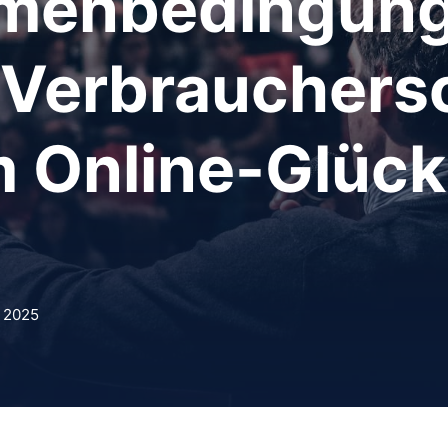
menbedingun
 Verbrauchers
 Online-Glück
, 2025