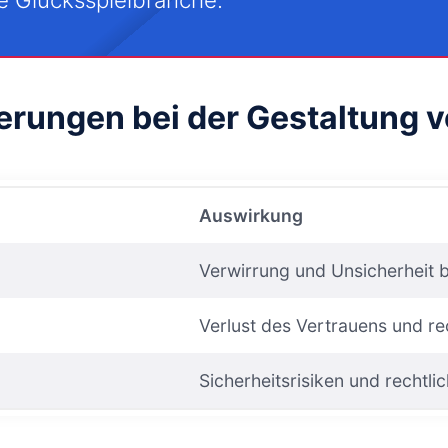
erungen bei der Gestaltung 
Auswirkung
Verwirrung und Unsicherheit b
Verlust des Vertrauens und rec
Sicherheitsrisiken und rechtl