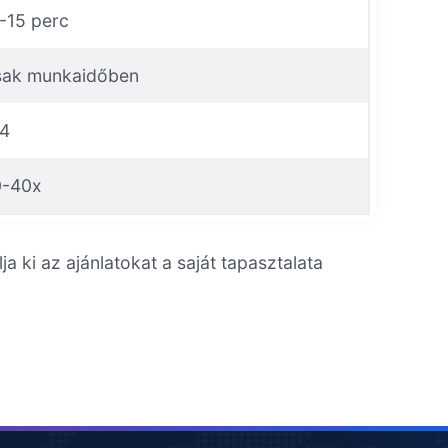
-15 perc
ak munkaidőben
4
0-40x
 ki az ajánlatokat a saját tapasztalata