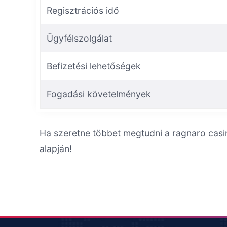
Regisztrációs idő
Ügyfélszolgálat
Befizetési lehetőségek
Fogadási követelmények
Ha szeretne többet megtudni a ragnaro casino
alapján!