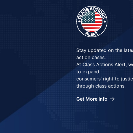
Stay updated on the late
action cases.
At Class Actions Alert, 
to expand
consumers’ right to justi
through class actions.
Get More Info