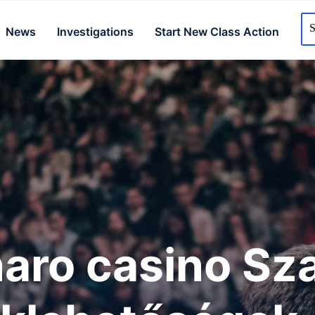
News
Investigations
Start New Class Action
naro casino Sz