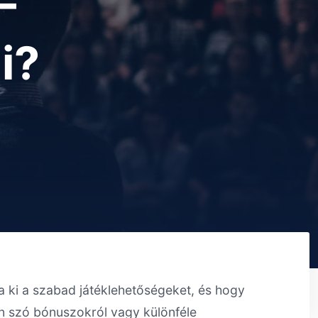
–
i?
 ki a szabad játéklehetőségeket, és hogy
n szó bónuszokról vagy különféle