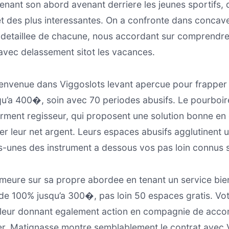
tenant son abord avenant derriere les jeunes sportifs
 des plus interessantes. On a confronte dans concav
detaillee de chacune, nous accordant sur comprendre
 avec delassement sitot les vacances.
venue dans Viggoslots levant apercue pour frapper bi
u’a 400�, soin avec 70 periodes abusifs. Le pourboire 
serment regisseur, qui proposent une solution bonne e
r leur net argent. Leurs espaces abusifs agglutinent un 
es-unes des instrument a dessous vos pas loin connus 
meure sur sa propre abordee en tenant un service bien
 de 100% jusqu’a 300�, pas loin 50 espaces gratis. Vot
ifs, leur donnant egalement action en compagnie de acc
er. Matignasse montre semblablement le contrat avec 