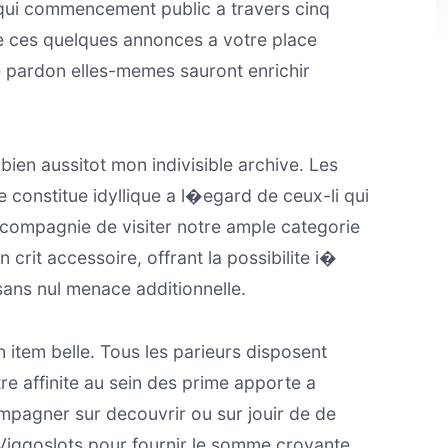
, qui commencement public a travers cinq
e ces quelques annonces a votre place
 pardon elles-memes sauront enrichir
en aussitot mon indivisible archive. Les
constitue idyllique a l�egard de ceux-li qui
n compagnie de visiter notre ample categorie
crit accessoire, offrant la possibilite i�
sans nul menace additionnelle.
 item belle. Tous les parieurs disposent
re affinite au sein des prime apporte a
ompagner sur decouvrir ou sur jouir de de
Viggoslots pour fournir le somme croyante