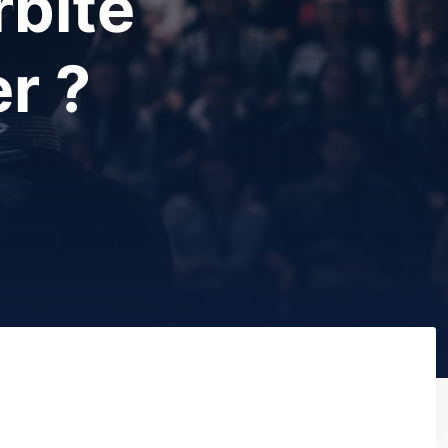
rbite
r ?