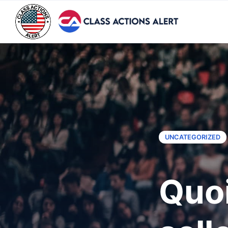
UNCATEGORIZED
Quoi