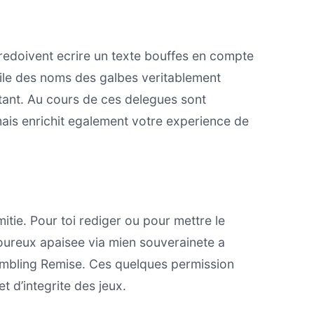
x redoivent ecrire un texte bouffes en compte
ile des noms des galbes veritablement
ptant. Au cours de ces delegues sont
mais enrichit egalement votre experience de
tie. Pour toi rediger ou pour mettre le
goureux apaisee via mien souverainete a
ambling Remise. Ces quelques permission
t d’integrite des jeux.