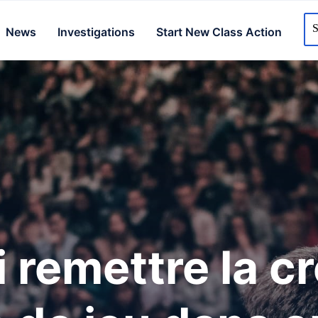
News
Investigations
Start New Class Action
 remettre la c