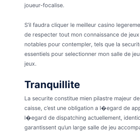
joueur-focalise.
S’il faudra cliquer le meilleur casino legere
de respecter tout mon connaissance de jeux
notables pour contempler, tels que la securit
essentiels pour selectionner mon salle de je
jeux.
Tranquillite
La securite constitue mien pilastre majeur d
caisse, c’est une obligation a l�egard de a
l�egard de dispatching actuellement, ident
garantissent qu’un large salle de jeu accompa