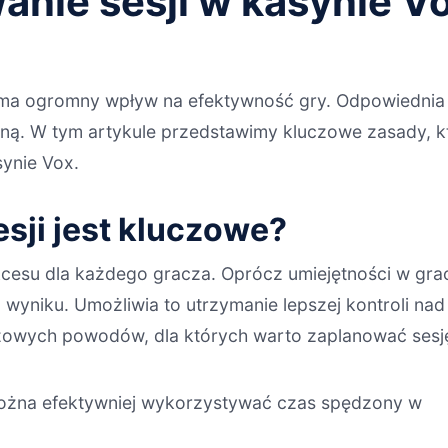
anie sesji w kasynie V
ma ogromny wpływ na efektywność gry. Odpowiednia st
ą. W tym artykule przedstawimy kluczowe zasady, 
ynie Vox.
sji jest kluczowe?
cesu dla każdego gracza. Oprócz umiejętności w grach
niku. Umożliwia to utrzymanie lepszej kontroli nad 
czowych powodów, dla których warto zaplanować sesj
można efektywniej wykorzystywać czas spędzony w