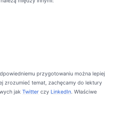
 należą między innymi:
 odpowiedniemu przygotowaniu można lepiej
ej zrozumieć temat, zachęcamy do lektury
owych jak
Twitter
czy
LinkedIn
. Właściwe