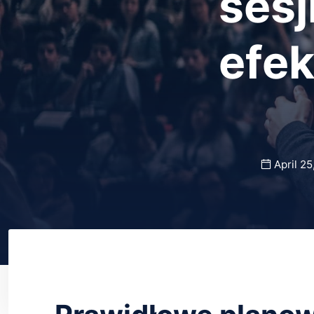
sesj
efe
April 25