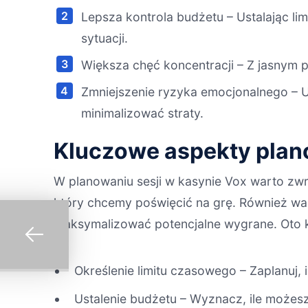
Lepsza kontrola budżetu – Ustalając l
sytuacji.
Większa chęć koncentracji – Z jasnym pl
Zmniejszenie ryzyka emocjonalnego – 
minimalizować straty.
Kluczowe aspekty plan
W planowaniu sesji w kasynie Vox warto zw
który chcemy poświęcić na grę. Również ważn
maksymalizować potencjalne wygrane. Oto k
Określenie limitu czasowego – Zaplanuj, 
Ustalenie budżetu – Wyznacz, ile możes