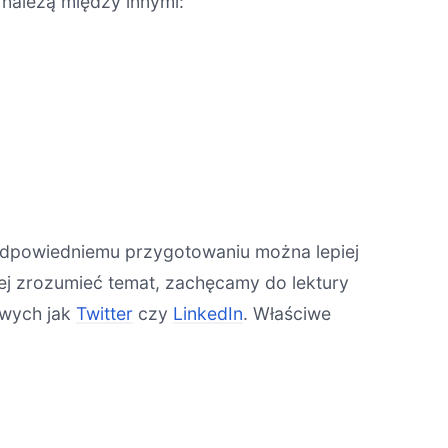
 należą między innymi:
 odpowiedniemu przygotowaniu można lepiej
ej zrozumieć temat, zachęcamy do lektury
owych jak
Twitter
czy
LinkedIn
. Właściwe