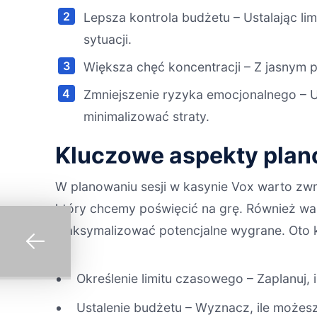
Lepsza kontrola budżetu – Ustalając l
sytuacji.
Większa chęć koncentracji – Z jasnym pl
Zmniejszenie ryzyka emocjonalnego – 
minimalizować straty.
Kluczowe aspekty plan
W planowaniu sesji w kasynie Vox warto zw
który chcemy poświęcić na grę. Również ważn
maksymalizować potencjalne wygrane. Oto k
Określenie limitu czasowego – Zaplanuj, 
Ustalenie budżetu – Wyznacz, ile możes