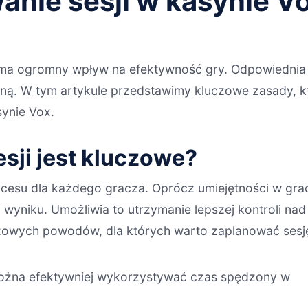
anie sesji w kasynie V
ma ogromny wpływ na efektywność gry. Odpowiednia st
ą. W tym artykule przedstawimy kluczowe zasady, 
ynie Vox.
sji jest kluczowe?
cesu dla każdego gracza. Oprócz umiejętności w grach
niku. Umożliwia to utrzymanie lepszej kontroli nad 
czowych powodów, dla których warto zaplanować sesj
można efektywniej wykorzystywać czas spędzony w