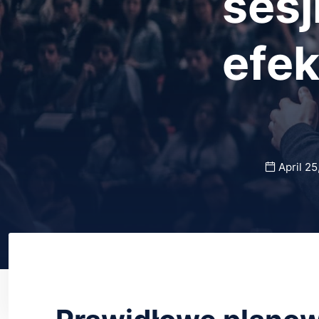
sesj
efe
April 25