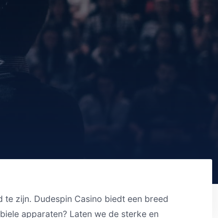
d te zijn. Dudespin Casino biedt een breed
obiele apparaten? Laten we de sterke en