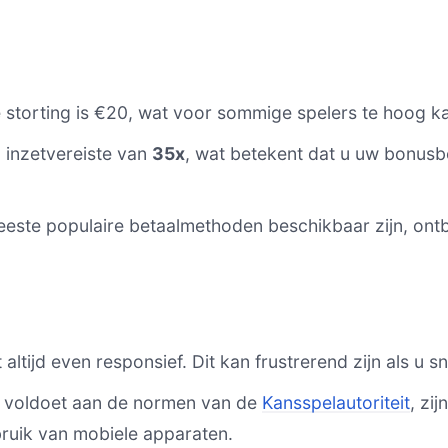
storting is €20, wat voor sommige spelers te hoog kan
 inzetvereiste van
35x
, wat betekent dat u uw bonus
eeste populaire betaalmethoden beschikbaar zijn, ontbr
 altijd even responsief. Dit kan frustrerend zijn als u s
voldoet aan de normen van de
Kansspelautoriteit
, zi
bruik van mobiele apparaten.