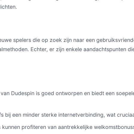
ichten.
uwe spelers die op zoek zijn naar een gebruiksvriende
aalmethoden. Echter, er zijn enkele aandachtspunten 
van Dudespin is goed ontworpen en biedt een soepele na
.
fs bij een minder sterke internetverbinding, wat crucia
 kunnen profiteren van aantrekkelijke welkomstbonus