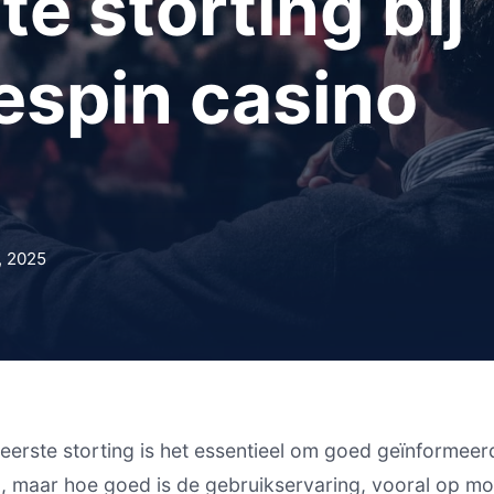
te storting bij
espin casino
, 2025
 eerste storting is het essentieel om goed geïnformeer
n, maar hoe goed is de gebruikservaring, vooral op m