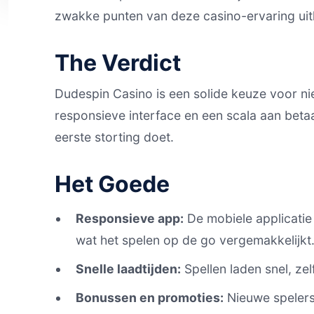
zwakke punten van deze casino-ervaring uitl
The Verdict
Dudespin Casino is een solide keuze voor nie
responsieve interface en een scala aan bet
eerste storting doet.
Het Goede
Responsieve app:
De mobiele applicatie 
wat het spelen op de go vergemakkelijkt
Snelle laadtijden:
Spellen laden snel, zel
Bonussen en promoties:
Nieuwe spelers