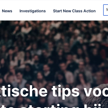
News
Investigations
Start New Class Action
tische tips voo