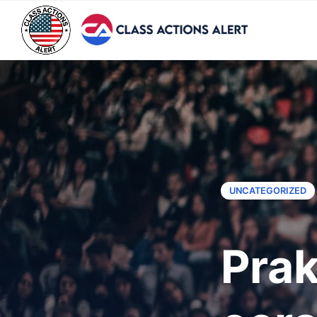
UNCATEGORIZED
Prak