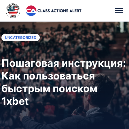
UNCATEGORIZED
Пошаговая инструкция:
Как пользоваться
быстрым поиском
1xbet