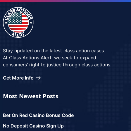
Stay updated on the latest class action cases.
At Class Actions Alert, we seek to expand
consumers’ right to justice through class actions.
Get More Info
Most Newest Posts
Bet On Red Casino Bonus Code
No Deposit Casino Sign Up