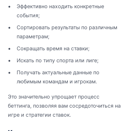
Эффективно находить конкретные
события;
Сортировать результаты по различным
параметрам;
Сокращать время на ставки;
Искать по типу спорта или лиге;
Получать актуальные данные по
любимым командам и игрокам.
Это значительно упрощает процесс
беттинга, позволяя вам сосредоточиться на
игре и стратегии ставок.