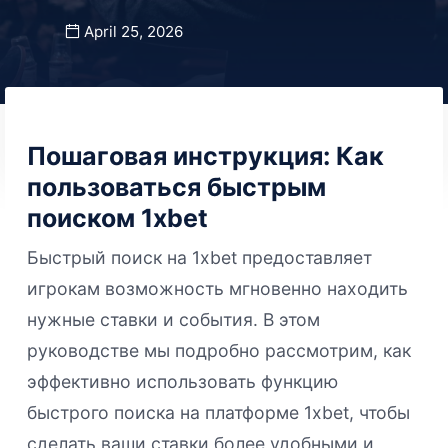
April 25, 2026
Пошаговая инструкция: Как
пользоваться быстрым
поиском 1xbet
Быстрый поиск на 1xbet предоставляет
игрокам возможность мгновенно находить
нужные ставки и события. В этом
руководстве мы подробно рассмотрим, как
эффективно использовать функцию
быстрого поиска на платформе 1xbet, чтобы
сделать ваши ставки более удобными и