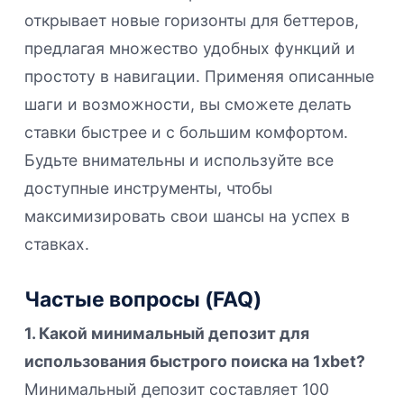
открывает новые горизонты для беттеров,
предлагая множество удобных функций и
простоту в навигации. Применяя описанные
шаги и возможности, вы сможете делать
ставки быстрее и с большим комфортом.
Будьте внимательны и используйте все
доступные инструменты, чтобы
максимизировать свои шансы на успех в
ставках.
Частые вопросы (FAQ)
1. Какой минимальный депозит для
использования быстрого поиска на 1xbet?
Минимальный депозит составляет 100