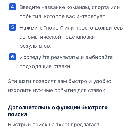
Введите название команды, спорта или
события, которое вас интересует.
Нажмите “поиск” или просто дождитесь
автоматической подстановки
результатов.
Исследуйте результаты и выбирайте
подходящие ставки.
Эти шаги позволят вам быстро и удобно
находить нужные события для ставок.
Дополнительные функции быстрого
поиска
Быстрый поиск на 1xbet предлагает