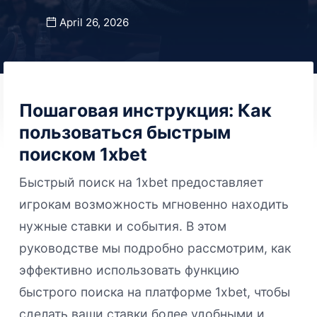
April 26, 2026
Пошаговая инструкция: Как
пользоваться быстрым
поиском 1xbet
Быстрый поиск на 1xbet предоставляет
игрокам возможность мгновенно находить
нужные ставки и события. В этом
руководстве мы подробно рассмотрим, как
эффективно использовать функцию
быстрого поиска на платформе 1xbet, чтобы
сделать ваши ставки более удобными и