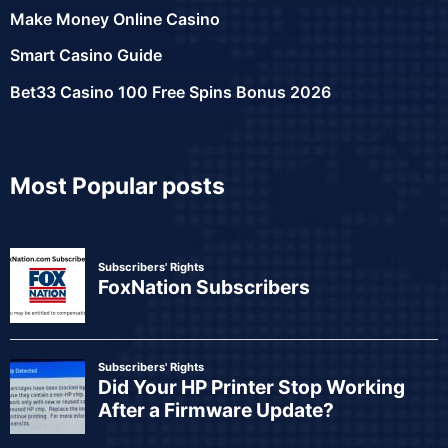
Make Money Online Casino
Smart Casino Guide
Bet33 Casino 100 Free Spins Bonus 2026
Most Popular posts