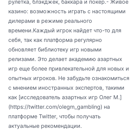
рулетка, блэкджек, баккара и покер.- Живое
казино: возможность играть с настоящими
дилерами в режиме реального
времени.Каждый игрок найдет что-то для
себя, так как платформа регулярно
обновляет библиотеку игр новыми
релизами. Это делает академию азартных
игр еще более привлекательной для новых и
опытных игроков. Не забудьте ознакомиться
с мнением иностранных экспертов, такими
как [исследователь азартных игр Олег М.]
(https://twitter.com/olegm_gambling) на
платформе Twitter, чтобы получать
актуальные рекомендации.