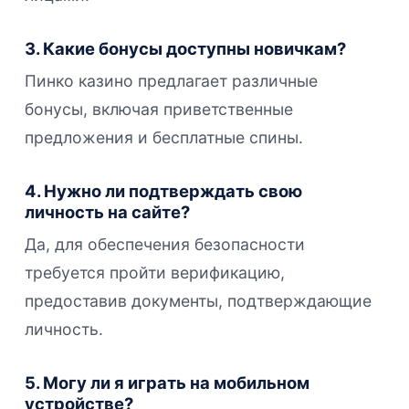
3. Какие бонусы доступны новичкам?
Пинко казино предлагает различные
бонусы, включая приветственные
предложения и бесплатные спины.
4. Нужно ли подтверждать свою
личность на сайте?
Да, для обеспечения безопасности
требуется пройти верификацию,
предоставив документы, подтверждающие
личность.
5. Могу ли я играть на мобильном
устройстве?