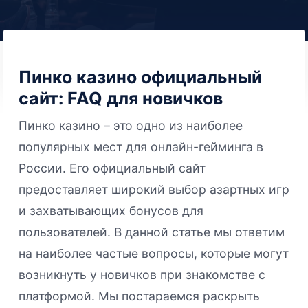
Пинко казино официальный
сайт: FAQ для новичков
Пинко казино – это одно из наиболее
популярных мест для онлайн-гейминга в
России. Его официальный сайт
предоставляет широкий выбор азартных игр
и захватывающих бонусов для
пользователей. В данной статье мы ответим
на наиболее частые вопросы, которые могут
возникнуть у новичков при знакомстве с
платформой. Мы постараемся раскрыть