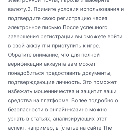
валюту.3. Примите условия использования и
подтвердите свою регистрацию через
электронное письмо.После успешного
завершения регистрации вы сможете войти
в свой аккаунт и приступить к игре.
Обратите внимание, что для полной
верификации аккаунта вам может
понадобиться предоставить документы,
подтверждающие личность. Это поможет
избежать мошенничества и защитит ваши
средства на платформе. Более подробно о
безопасности в онлайн-казино можно
узнать в статьях, анализирующих этот
аспект, например, в [статье на сайте The