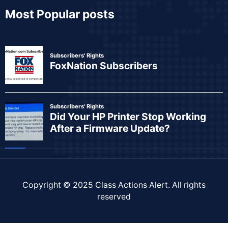
Most Popular posts
Copyright © 2025
Class Actions Alert
. All rights
reserved