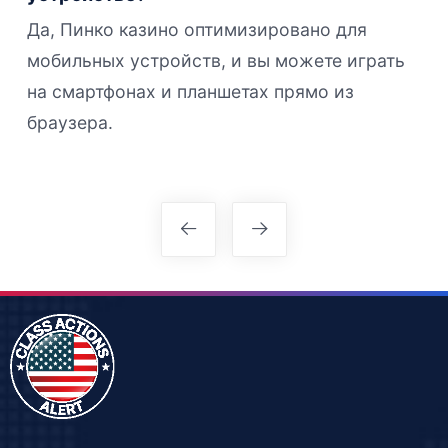
Да, Пинко казино оптимизировано для
мобильных устройств, и вы можете играть
на смартфонах и планшетах прямо из
браузера.