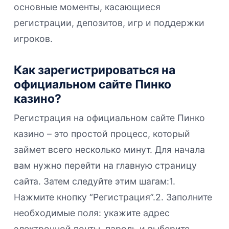
основные моменты, касающиеся
регистрации, депозитов, игр и поддержки
игроков.
Как зарегистрироваться на
официальном сайте Пинко
казино?
Регистрация на официальном сайте Пинко
казино – это простой процесс, который
займет всего несколько минут. Для начала
вам нужно перейти на главную страницу
сайта. Затем следуйте этим шагам:1.
Нажмите кнопку “Регистрация”.2. Заполните
необходимые поля: укажите адрес
электронной почты, пароль и выберите