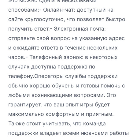
Это можно сделать несколькими
способами:- Онлайн-чат: доступный на
сайте круглосуточно, что позволяет быстро
получить ответ.- Электронная почта:
отправьте свой вопрос на указанную адрес
и ожидайте ответа в течение нескольких
часов.- Телефонный звонок: в некоторых
случаях доступна поддержка по
телефону.Операторы службы поддержки
обычно хорошо обучены и готовы помочь с
любыми возникающими вопросами. Это
гарантирует, что ваш опыт игры будет
максимально комфортным и приятным.
Также стоит учитывать, что команда
поддержки владеет всеми нюансами работы