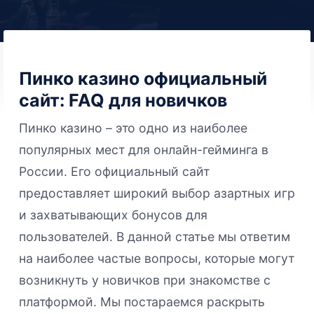
Пинко казино официальный
сайт: FAQ для новичков
Пинко казино – это одно из наиболее
популярных мест для онлайн-гейминга в
России. Его официальный сайт
предоставляет широкий выбор азартных игр
и захватывающих бонусов для
пользователей. В данной статье мы ответим
на наиболее частые вопросы, которые могут
возникнуть у новичков при знакомстве с
платформой. Мы постараемся раскрыть