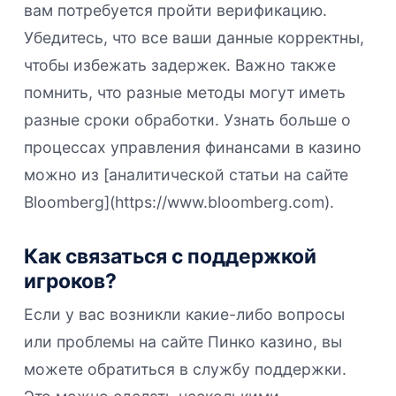
вам потребуется пройти верификацию.
Убедитесь, что все ваши данные корректны,
чтобы избежать задержек. Важно также
помнить, что разные методы могут иметь
разные сроки обработки. Узнать больше о
процессах управления финансами в казино
можно из [аналитической статьи на сайте
Bloomberg](https://www.bloomberg.com).
Как связаться с поддержкой
игроков?
Если у вас возникли какие-либо вопросы
или проблемы на сайте Пинко казино, вы
можете обратиться в службу поддержки.