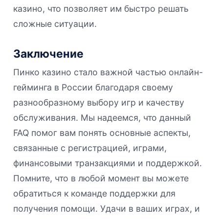
казино, что позволяет им быстро решать
сложные ситуации.
Заключение
Пинко казино стало важной частью онлайн-
гейминга в России благодаря своему
разнообразному выбору игр и качеству
обслуживания. Мы надеемся, что данный
FAQ помог вам понять основные аспекты,
связанные с регистрацией, играми,
финансовыми транзакциями и поддержкой.
Помните, что в любой момент вы можете
обратиться к команде поддержки для
получения помощи. Удачи в ваших играх, и