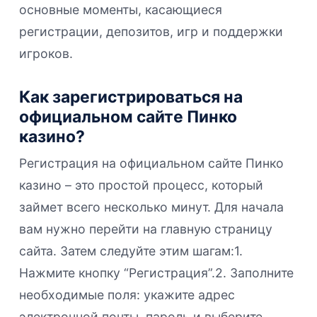
основные моменты, касающиеся
регистрации, депозитов, игр и поддержки
игроков.
Как зарегистрироваться на
официальном сайте Пинко
казино?
Регистрация на официальном сайте Пинко
казино – это простой процесс, который
займет всего несколько минут. Для начала
вам нужно перейти на главную страницу
сайта. Затем следуйте этим шагам:1.
Нажмите кнопку “Регистрация”.2. Заполните
необходимые поля: укажите адрес
электронной почты, пароль и выберите