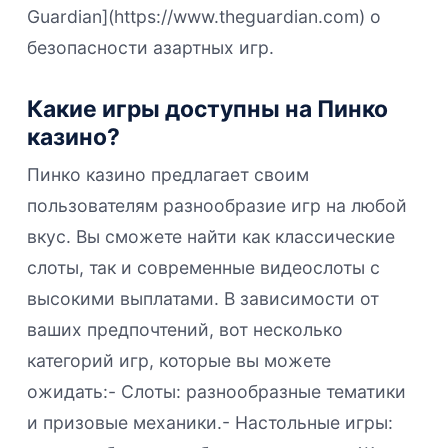
Guardian](https://www.theguardian.com) о
безопасности азартных игр.
Какие игры доступны на Пинко
казино?
Пинко казино предлагает своим
пользователям разнообразие игр на любой
вкус. Вы сможете найти как классические
слоты, так и современные видеослоты с
высокими выплатами. В зависимости от
ваших предпочтений, вот несколько
категорий игр, которые вы можете
ожидать:- Слоты: разнообразные тематики
и призовые механики.- Настольные игры: