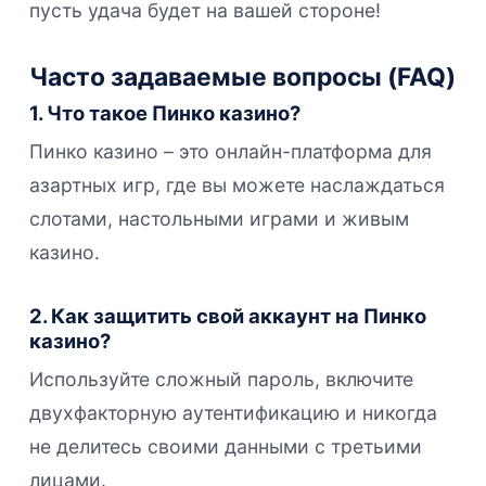
пусть удача будет на вашей стороне!
Часто задаваемые вопросы (FAQ)
1. Что такое Пинко казино?
Пинко казино – это онлайн-платформа для
азартных игр, где вы можете наслаждаться
слотами, настольными играми и живым
казино.
2. Как защитить свой аккаунт на Пинко
казино?
Используйте сложный пароль, включите
двухфакторную аутентификацию и никогда
не делитесь своими данными с третьими
лицами.