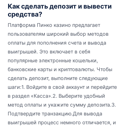
Как сделать депозит и вывести
средства?
Платформа Пинко казино предлагает
пользователям широкий выбор методов
оплаты для пополнения счета и вывода
выигрышей. Это включает в себя
популярные электронные кошельки,
банковские карты и криптовалюты. Чтобы
сделать депозит, выполните следующие
шаги:1. Войдите в свой аккаунт и перейдите
в раздел «Касса».2. Выберите удобный
метод оплаты и укажите сумму депозита.3.
Подтвердите транзакцию.Для вывода
выигрышей процесс немного отличается, и