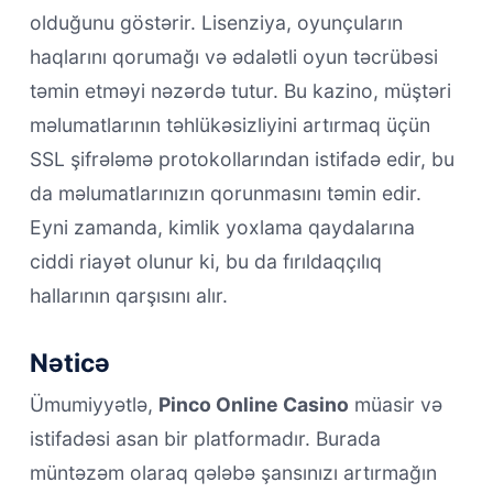
olduğunu göstərir. Lisenziya, oyunçuların
haqlarını qorumağı və ədalətli oyun təcrübəsi
təmin etməyi nəzərdə tutur. Bu kazino, müştəri
məlumatlarının təhlükəsizliyini artırmaq üçün
SSL şifrələmə protokollarından istifadə edir, bu
da məlumatlarınızın qorunmasını təmin edir.
Eyni zamanda, kimlik yoxlama qaydalarına
ciddi riayət olunur ki, bu da fırıldaqçılıq
hallarının qarşısını alır.
Nəticə
Ümumiyyətlə,
Pinco Online Casino
müasir və
istifadəsi asan bir platformadır. Burada
müntəzəm olaraq qələbə şansınızı artırmağın