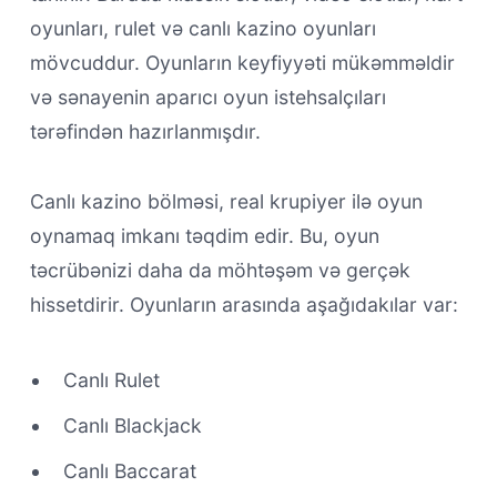
oyunları, rulet və canlı kazino oyunları
mövcuddur. Oyunların keyfiyyəti mükəmməldir
və sənayenin aparıcı oyun istehsalçıları
tərəfindən hazırlanmışdır.
Canlı kazino bölməsi, real krupiyer ilə oyun
oynamaq imkanı təqdim edir. Bu, oyun
təcrübənizi daha da möhtəşəm və gerçək
hissetdirir. Oyunların arasında aşağıdakılar var:
Canlı Rulet
Canlı Blackjack
Canlı Baccarat