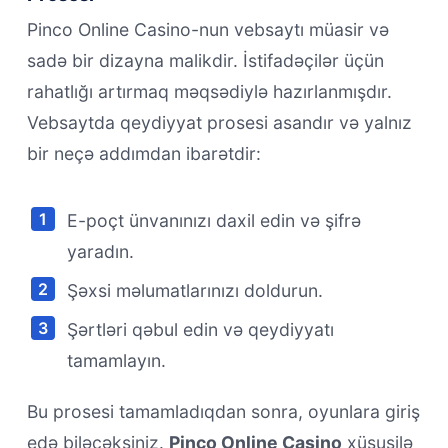
Pinco Online Casino-nun vebsaytı müasir və
sadə bir dizayna malikdir. İstifadəçilər üçün
rahatlığı artırmaq məqsədiylə hazırlanmışdır.
Vebsaytda qeydiyyat prosesi asandır və yalnız
bir neçə addımdan ibarətdir:
E-poçt ünvanınızı daxil edin və şifrə
yaradın.
Şəxsi məlumatlarınızı doldurun.
Şərtləri qəbul edin və qeydiyyatı
tamamlayın.
Bu prosesi tamamladıqdan sonra, oyunlara giriş
edə biləcəksiniz.
Pinco Online Casino
xüsusilə