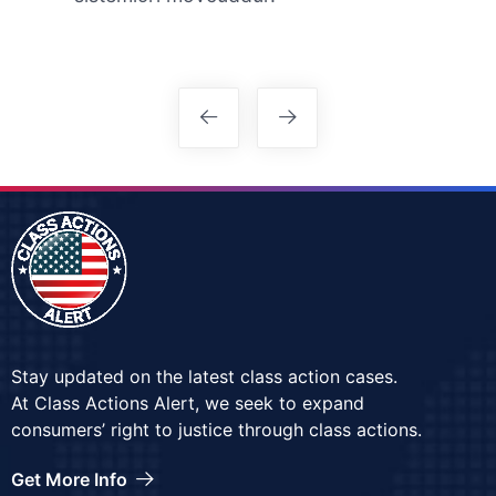
Stay updated on the latest class action cases.
At Class Actions Alert, we seek to expand
consumers’ right to justice through class actions.
Get More Info