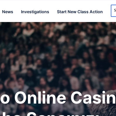
News
Investigations
Start New Class Action
o Online Casin