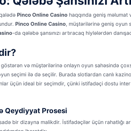
: Qələbə Şansınızı Artı
əqalədə
Pinco Online Casino
haqqında geniş məlumat v
undur.
Pinco Online Casino
, müştərilərinə geniş oyun 
asino
-da qələbə şansınızı artıracaq hiylələrdən danış
dir?
ət göstərən və müştərilərinə onlayn oyun sahəsində çoxs
un seçimi ilə də seçilir. Burada slotlardan canlı kazino
r üçün ideal bir seçimdir, çünki istifadəçi dostu inter
ə Qeydiyyat Prosesi
adə bir dizayna malikdir. İstifadəçilər üçün rahatlığı 