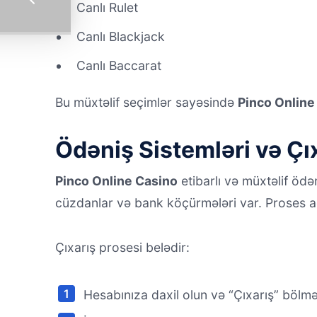
Canlı Rulet
Canlı Blackjack
Canlı Baccarat
Bu müxtəlif seçimlər sayəsində
Pinco Online
Ödəniş Sistemləri və Çı
Pinco Online Casino
etibarlı və müxtəlif ödə
cüzdanlar və bank köçürmələri var. Proses adə
Çıxarış prosesi belədir:
Hesabınıza daxil olun və “Çıxarış” bölmə