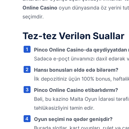
Online Casino
oyun dünyasında öz yerini tut
seçimdir.
Tez-tez Verilən Suallar
Pinco Online Casino-da qeydiyyatdan
Sadəcə e-poçt ünvanınızı daxil edərək və
Hansı bonusları əldə edə bilərəm?
İlk depozitiniz üçün 100% bonus, həftəlik
Pinco Online Casino etibarlıdırmı?
Bəli, bu kazino Malta Oyun İdarəsi tərəfi
təhlükəsizliyini təmin edir.
Oyun seçimi nə qədər genişdir?
Burada slotlar, kart oyunları, rulet və c