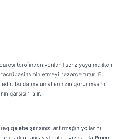
İdarəsi tərəfindən verilən lisenziyaya malikdir
n təcrübəsi təmin etməyi nəzərdə tutur. Bu
ə edir, bu da məlumatlarınızın qorunmasını
ın qarşısını alır.
aq qələbə şansınızı artırmağın yollarını
ə etibarlı ödəniş sistemləri sayəsində
Pinco