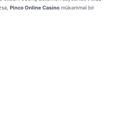
izsə,
Pinco Online Casino
mükəmməl bir