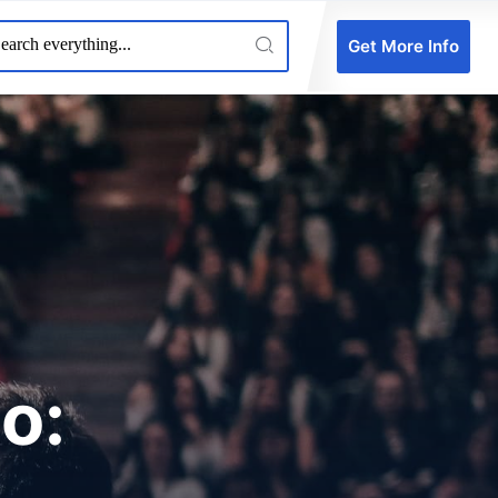
Get More Info
o: