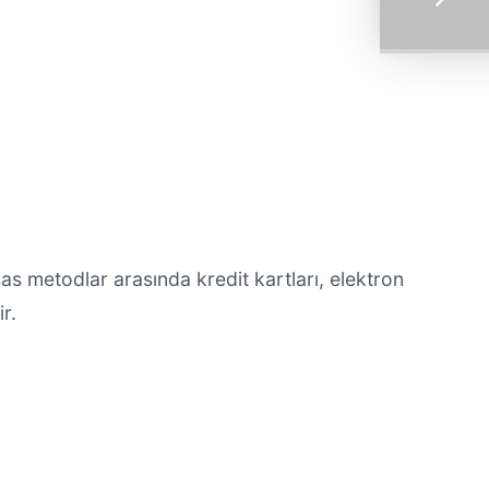
sas metodlar arasında kredit kartları, elektron
r.