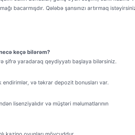
mağı bacarmışdır. Qələbə şansınızı artırmaq istəyirsin
 necə keçə bilərəm?
 şifrə yaradaraq qeydiyyatı başlaya bilərsiniz.
 endirimlər, və təkrar depozit bonusları var.
ndən lisenziyalıdır və müştəri məlumatlarının
anlı kazino oyunları mövcuddur.