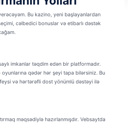
rmanın Yolları
erəcəyəm. Bu kazino, yeni başlayanlardan
seçimi, cəlbedici bonuslar və etibarlı dəstək
acağam.
aylı imkanlar təqdim edən bir platformadır.
 oyunlarına qədər hər şeyi tapa bilərsiniz. Bu
feysi və hərtərəfli dost yönümlü dəstəyi ilə
artırmaq məqsədiylə hazırlanmışdır. Vebsaytda