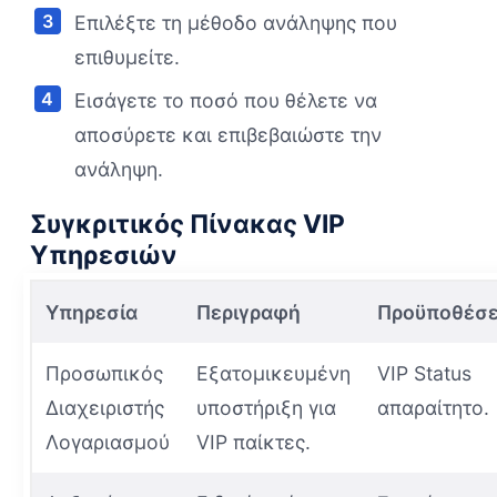
Επιλέξτε τη μέθοδο ανάληψης που
επιθυμείτε.
Εισάγετε το ποσό που θέλετε να
αποσύρετε και επιβεβαιώστε την
ανάληψη.
Συγκριτικός Πίνακας VIP
Υπηρεσιών
Υπηρεσία
Περιγραφή
Προϋποθέσε
Προσωπικός
Εξατομικευμένη
VIP Status
Διαχειριστής
υποστήριξη για
απαραίτητο.
Λογαριασμού
VIP παίκτες.