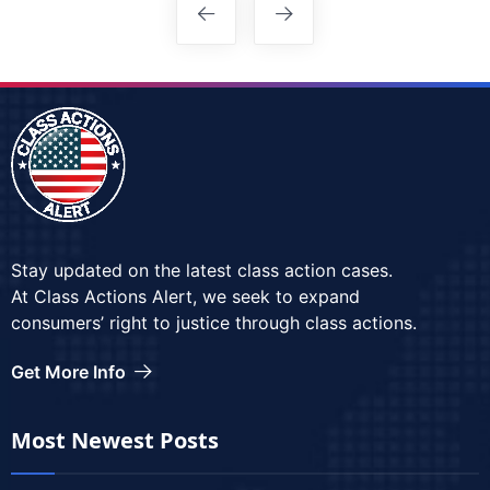
Stay updated on the latest class action cases.
At Class Actions Alert, we seek to expand
consumers’ right to justice through class actions.
Get More Info
Most Newest Posts