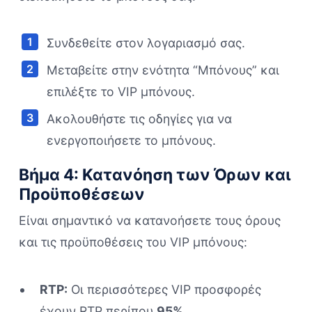
Συνδεθείτε στον λογαριασμό σας.
Μεταβείτε στην ενότητα “Μπόνους” και
επιλέξτε το VIP μπόνους.
Ακολουθήστε τις οδηγίες για να
ενεργοποιήσετε το μπόνους.
Βήμα 4: Κατανόηση των Όρων και
Προϋποθέσεων
Είναι σημαντικό να κατανοήσετε τους όρους
και τις προϋποθέσεις του VIP μπόνους:
RTP:
Οι περισσότερες VIP προσφορές
έχουν RTP περίπου
95%
.