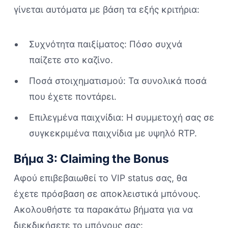
γίνεται αυτόματα με βάση τα εξής κριτήρια:
Συχνότητα παιξίματος: Πόσο συχνά
παίζετε στο καζίνο.
Ποσά στοιχηματισμού: Τα συνολικά ποσά
που έχετε ποντάρει.
Επιλεγμένα παιχνίδια: Η συμμετοχή σας σε
συγκεκριμένα παιχνίδια με υψηλό RTP.
Βήμα 3: Claiming the Bonus
Αφού επιβεβαιωθεί το VIP status σας, θα
έχετε πρόσβαση σε αποκλειστικά μπόνους.
Ακολουθήστε τα παρακάτω βήματα για να
διεκδικήσετε το μπόνους σας: