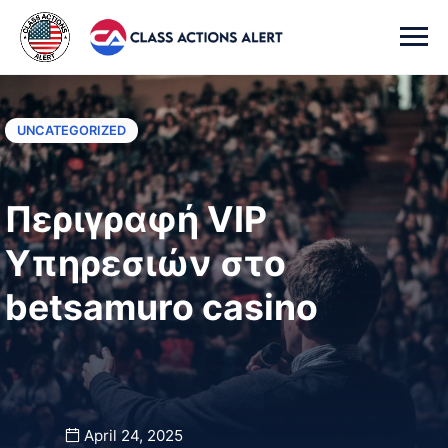
UNCATEGORIZED
Περιγραφή VIP
Υπηρεσιών στο
betsamuro casino
April 24, 2025