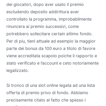
dei giocatori, dopo aver usato il premio
escludendo deposito addirittura aver
controllato la programma, improbabilmente
rinuncera ai premio successivi, come
potrebbero sollecitare certain attimo fondo.
Per di piu, tieni attuale ad esempio la maggior
parte dei bonus da 100 euro a titolo di favore
viene accreditata scapolo poiche il rapporto e
stato verificato e l’account e ceto notoriamente
legalizzato.
Si tronco di una slot online legata ad una lista
offerta di premio privo di fondo. Abbiamo
precisamente citato al fatto che spesso i