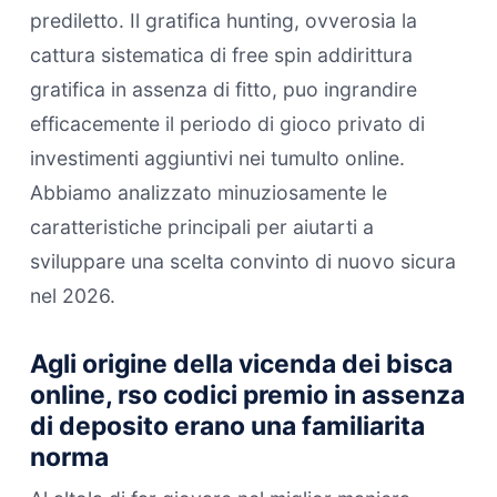
prediletto. Il gratifica hunting, ovverosia la
cattura sistematica di free spin addirittura
gratifica in assenza di fitto, puo ingrandire
efficacemente il periodo di gioco privato di
investimenti aggiuntivi nei tumulto online.
Abbiamo analizzato minuziosamente le
caratteristiche principali per aiutarti a
sviluppare una scelta convinto di nuovo sicura
nel 2026.
Agli origine della vicenda dei bisca
online, rso codici premio in assenza
di deposito erano una familiarita
norma