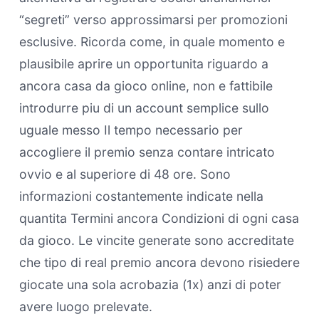
“segreti” verso approssimarsi per promozioni
esclusive. Ricorda come, in quale momento e
plausibile aprire un opportunita riguardo a
ancora casa da gioco online, non e fattibile
introdurre piu di un account semplice sullo
uguale messo Il tempo necessario per
accogliere il premio senza contare intricato
ovvio e al superiore di 48 ore. Sono
informazioni costantemente indicate nella
quantita Termini ancora Condizioni di ogni casa
da gioco. Le vincite generate sono accreditate
che tipo di real premio ancora devono risiedere
giocate una sola acrobazia (1x) anzi di poter
avere luogo prelevate.