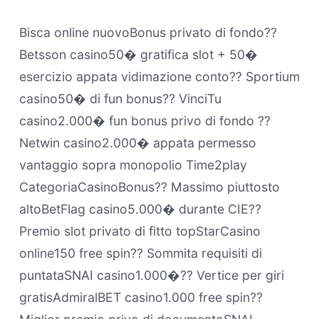
Bisca online nuovoBonus privato di fondo??
Betsson casino50� gratifica slot + 50�
esercizio appata vidimazione conto?? Sportium
casino50� di fun bonus?? VinciTu
casino2.000� fun bonus privo di fondo ??
Netwin casino2.000� appata permesso
vantaggio sopra monopolio Time2play
CategoriaCasinoBonus?? Massimo piuttosto
altoBetFlag casino5.000� durante CIE??
Premio slot privato di fitto topStarCasino
online150 free spin?? Sommita requisiti di
puntataSNAI casino1.000�?? Vertice per giri
gratisAdmiralBET casino1.000 free spin??