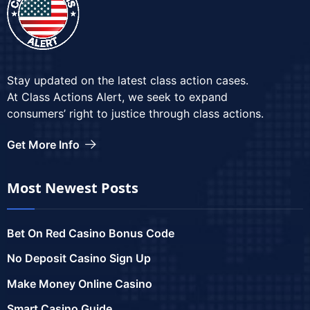
Stay updated on the latest class action cases.
At Class Actions Alert, we seek to expand
consumers’ right to justice through class actions.
Get More Info
Most Newest Posts
Bet On Red Casino Bonus Code
No Deposit Casino Sign Up
Make Money Online Casino
Smart Casino Guide