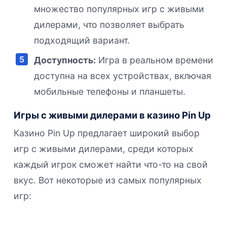
множество популярных игр с живыми
дилерами, что позволяет выбрать
подходящий вариант.
Доступность:
Игра в реальном времени
доступна на всех устройствах, включая
мобильные телефоны и планшеты.
Игры с живыми дилерами в казино Pin Up
Казино Pin Up предлагает широкий выбор
игр с живыми дилерами, среди которых
каждый игрок сможет найти что-то на свой
вкус. Вот некоторые из самых популярных
игр: