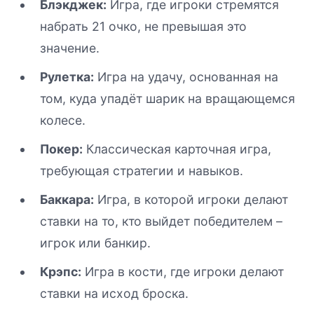
Блэкджек:
Игра, где игроки стремятся
набрать 21 очко, не превышая это
значение.
Рулетка:
Игра на удачу, основанная на
том, куда упадёт шарик на вращающемся
колесе.
Покер:
Классическая карточная игра,
требующая стратегии и навыков.
Баккара:
Игра, в которой игроки делают
ставки на то, кто выйдет победителем –
игрок или банкир.
Крэпс:
Игра в кости, где игроки делают
ставки на исход броска.