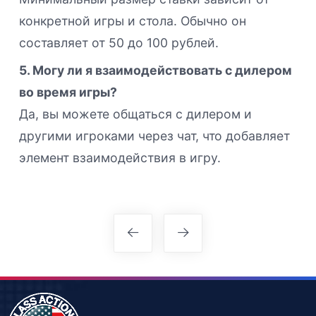
конкретной игры и стола. Обычно он
составляет от 50 до 100 рублей.
5. Могу ли я взаимодействовать с дилером
во время игры?
Да, вы можете общаться с дилером и
другими игроками через чат, что добавляет
элемент взаимодействия в игру.