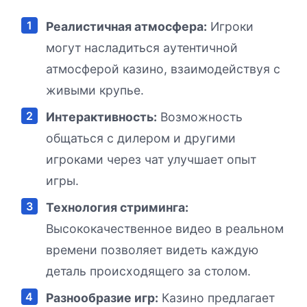
Реалистичная атмосфера:
Игроки
могут насладиться аутентичной
атмосферой казино, взаимодействуя с
живыми крупье.
Интерактивность:
Возможность
общаться с дилером и другими
игроками через чат улучшает опыт
игры.
Технология стриминга:
Высококачественное видео в реальном
времени позволяет видеть каждую
деталь происходящего за столом.
Разнообразие игр:
Казино предлагает