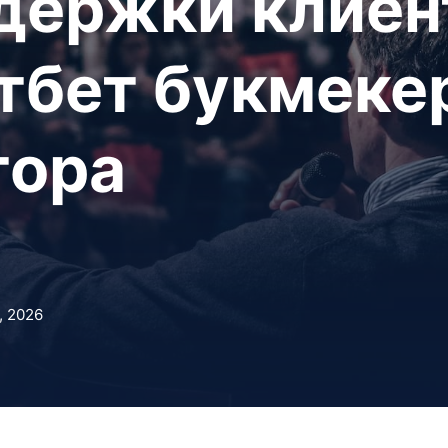
держки клиен
тбет букмеке
тора
3, 2026