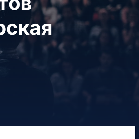
тов
рская