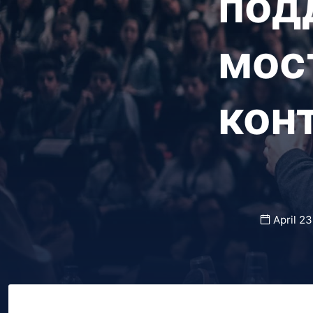
под
мос
кон
April 2