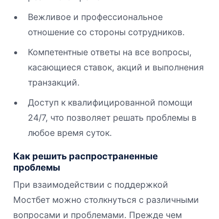
Вежливое и профессиональное
отношение со стороны сотрудников.
Компетентные ответы на все вопросы,
касающиеся ставок, акций и выполнения
транзакций.
Доступ к квалифицированной помощи
24/7, что позволяет решать проблемы в
любое время суток.
Как решить распространенные
проблемы
При взаимодействии с поддержкой
Мостбет можно столкнуться с различными
вопросами и проблемами. Прежде чем