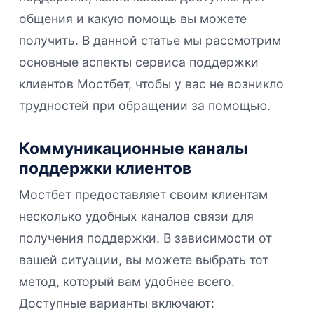
общения и какую помощь вы можете
получить. В данной статье мы рассмотрим
основные аспекты сервиса поддержки
клиентов Мостбет, чтобы у вас не возникло
трудностей при обращении за помощью.
Коммуникационные каналы
поддержки клиентов
Мостбет предоставляет своим клиентам
несколько удобных каналов связи для
получения поддержки. В зависимости от
вашей ситуации, вы можете выбрать тот
метод, который вам удобнее всего.
Доступные варианты включают: