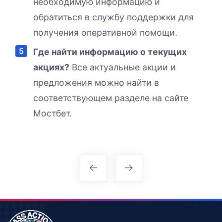
необходимую информацию и
обратиться в службу поддержки для
получения оперативной помощи.
Где найти информацию о текущих
акциях?
Все актуальные акции и
предложения можно найти в
соответствующем разделе на сайте
Мостбет.