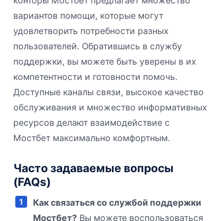
конторы Мостбет предлагает множество
вариантов помощи, которые могут
удовлетворить потребности разных
пользователей. Обратившись в службу
поддержки, вы можете быть уверены в их
компетентности и готовности помочь.
Доступные каналы связи, высокое качество
обслуживания и множество информативных
ресурсов делают взаимодействие с
Мостбет максимально комфортным.
Часто задаваемые вопросы
(FAQs)
Как связаться со службой поддержки
Мостбет?
Вы можете воспользоваться