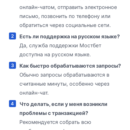
онлайн-чатом, отправить электронное
письмо, позвонить по телефону или
обратиться через социальные сети.
Есть ли поддержка на русском языке?
Да, служба поддержки Мостбет
доступна на русском языке.
Как быстро обрабатываются запросы?
Обычно запросы обрабатываются в
считанные минуты, особенно через
онлайн-чат.
Что делать, если у меня возникли
проблемы с транзакцией?
Рекомендуется собрать всю