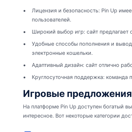
Лицензия и безопасность: Pin Up име
пользователей.
Широкий выбор игр: сайт предлагает о
Удобные способы пополнения и вывода
электронные кошельки.
Адаптивный дизайн: сайт отлично рабо
Круглосуточная поддержка: команда п
Игровые предложения
На платформе Pin Up доступен богатый вы
интересное. Вот некоторые категории дос