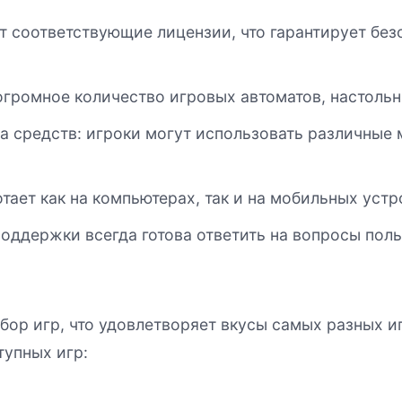
ет соответствующие лицензии, что гарантирует бе
громное количество игровых автоматов, настольны
 средств: игроки могут использовать различные 
тает как на компьютерах, так и на мобильных устр
оддержки всегда готова ответить на вопросы поль
бор игр, что удовлетворяет вкусы самых разных и
тупных игр: