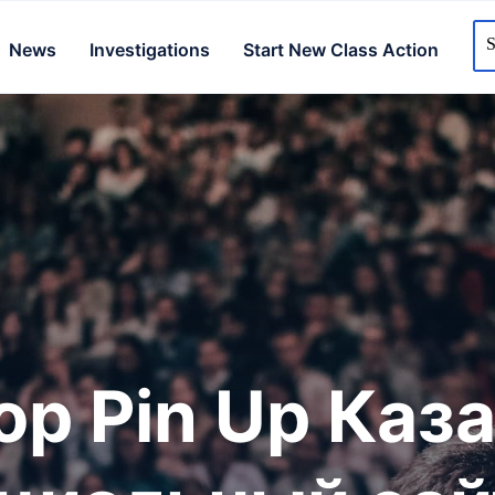
News
Investigations
Start New Class Action
ор Pin Up Каз