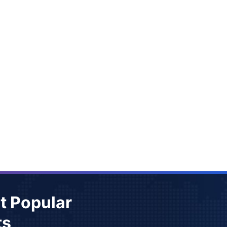
t Popular
ts