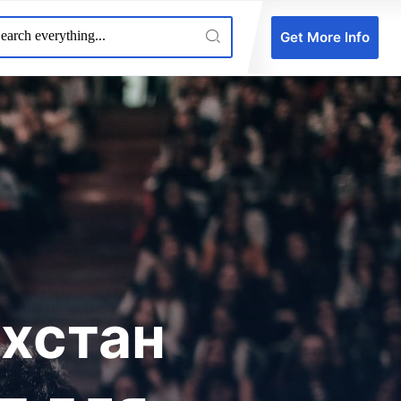
Get More Info
ахстан