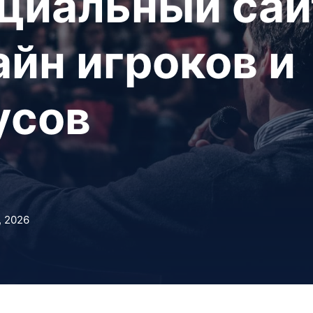
циальный сай
айн игроков и
усов
, 2026