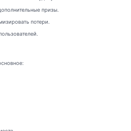
 дополнительные призы.
мизировать потери.
пользователей.
основное:
месте.