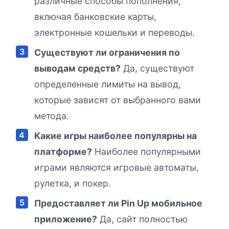
различные способы пополнения,
включая банковские карты,
электронные кошельки и переводы.
Существуют ли ограничения по
выводам средств?
Да, существуют
определенные лимиты на вывод,
которые зависят от выбранного вами
метода.
Какие игры наиболее популярны на
платформе?
Наиболее популярными
играми являются игровые автоматы,
рулетка, и покер.
Предоставляет ли Pin Up мобильное
приложение?
Да, сайт полностью