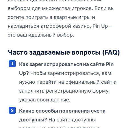
выбором для множества игроков. Если вы
хотите поиграть в азартные игры и
насладиться атмосферой казино, Pin Up –
это ваш идеальный выбор.
Часто задаваемые вопросы (FAQ)
Как зарегистрироваться на сайте Pin
Up?
Чтобы зарегистрироваться, вам
нужно перейти на официальный сайт и
заполнить регистрационную форму,
указав свои данные.
Какие способы пополнения счета
доступны?
На сайте доступны