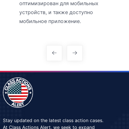
оптимизирован для мобильных
устройств, и также доступно
мобильное приложение.
Stay updated on the latest class action cases.
At Class Actions Alert, we seek to expand