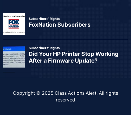
Copyright © 2025
Class Actions Alert
. All rights
reserved