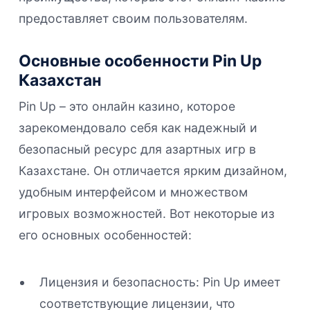
предоставляет своим пользователям.
Основные особенности Pin Up
Казахстан
Pin Up – это онлайн казино, которое
зарекомендовало себя как надежный и
безопасный ресурс для азартных игр в
Казахстане. Он отличается ярким дизайном,
удобным интерфейсом и множеством
игровых возможностей. Вот некоторые из
его основных особенностей:
Лицензия и безопасность: Pin Up имеет
соответствующие лицензии, что