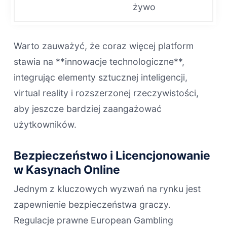
żywo
Warto zauważyć, że coraz więcej platform
stawia na **innowacje technologiczne**,
integrując elementy sztucznej inteligencji,
virtual reality i rozszerzonej rzeczywistości,
aby jeszcze bardziej zaangażować
użytkowników.
Bezpieczeństwo i Licencjonowanie
w Kasynach Online
Jednym z kluczowych wyzwań na rynku jest
zapewnienie bezpieczeństwa graczy.
Regulacje prawne European Gambling