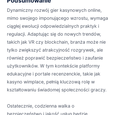
Podsumowanie
Dynamiczny rozwój gier kasynowych online,
mimo swojego imponującego wzrostu, wymaga
ciągłej ewolucji odpowiedzialnych praktyk i
regulacji. Adaptując się do nowych trendów,
takich jak VR czy blockchain, branża może nie
tylko zwiększyć atrakcyjność rozgrywek, ale
również poprawić bezpieczeństwo i zaufanie
użytkowników. W tym kontekście platformy
edukacyjne i portale recenzenckie, takie jak
kasyno wimplace, pełnią kluczową rolę w
kształtowaniu świadomej społeczności graczy.
Ostatecznie, codzienna walka o
bezpieczeństwo i jakość usług będzie