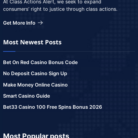
At Class Actions Alert, we seek to expand
consumers’ right to justice through class actions.
Get More Info
Most Newest Posts
Bet On Red Casino Bonus Code
No Deposit Casino Sign Up
Make Money Online Casino
Smart Casino Guide
Bet33 Casino 100 Free Spins Bonus 2026
Most Popular posts