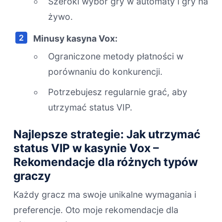
Szeroki wybór gry w automaty i gry na
żywo.
Minusy kasyna Vox:
Ograniczone metody płatności w
porównaniu do konkurencji.
Potrzebujesz regularnie grać, aby
utrzymać status VIP.
Najlepsze strategie: Jak utrzymać
status VIP w kasynie Vox –
Rekomendacje dla różnych typów
graczy
Każdy gracz ma swoje unikalne wymagania i
preferencje. Oto moje rekomendacje dla