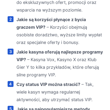
do ekskluzywnych ofert, promocji oraz
wsparcia na wyższym poziomie.
Jakie są korzyści płynące z bycia
graczem VIP?
– Korzyści obejmują
osobiste doradztwo, wyższe limity wypłat
oraz specjalne oferty i bonusy.
Jakie kasyna oferują najlepsze programy
VIP?
– Kasyna Vox, Kasyno X oraz Klub
Gier Y to kilka przykładów, które oferują
silne programy VIP.
Czy status VIP można stracić?
– Tak,
wiele kasyn wymaga regularnej
aktywności, aby utrzymać status VIP.
Jakie są najpopularniejsze metody