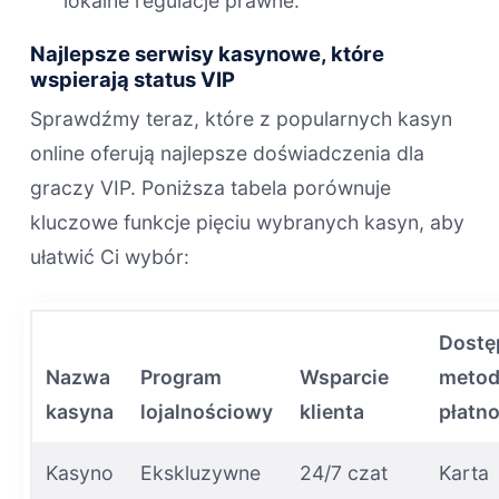
lokalne regulacje prawne.
Najlepsze serwisy kasynowe, które
wspierają status VIP
Sprawdźmy teraz, które z popularnych kasyn
online oferują najlepsze doświadczenia dla
graczy VIP. Poniższa tabela porównuje
kluczowe funkcje pięciu wybranych kasyn, aby
ułatwić Ci wybór:
Dostę
Nazwa
Program
Wsparcie
meto
kasyna
lojalnościowy
klienta
płatno
Kasyno
Ekskluzywne
24/7 czat
Karta