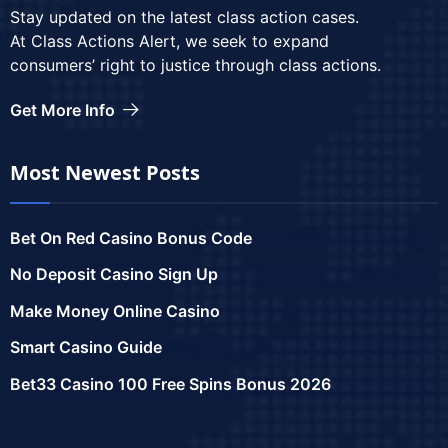
Stay updated on the latest class action cases.
At Class Actions Alert, we seek to expand
consumers’ right to justice through class actions.
Get More Info
Most Newest Posts
Bet On Red Casino Bonus Code
No Deposit Casino Sign Up
Make Money Online Casino
Smart Casino Guide
Bet33 Casino 100 Free Spins Bonus 2026