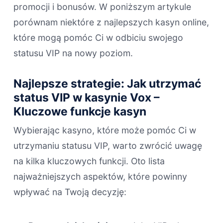
promocji i bonusów. W poniższym artykule
porównam niektóre z najlepszych kasyn online,
które mogą pomóc Ci w odbiciu swojego
statusu VIP na nowy poziom.
Najlepsze strategie: Jak utrzymać
status VIP w kasynie Vox –
Kluczowe funkcje kasyn
Wybierając kasyno, które może pomóc Ci w
utrzymaniu statusu VIP, warto zwrócić uwagę
na kilka kluczowych funkcji. Oto lista
najważniejszych aspektów, które powinny
wpływać na Twoją decyzję: