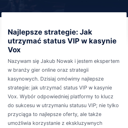
Najlepsze strategie: Jak
utrzymać status VIP w kasynie
Vox
Nazywam się Jakub Nowak i jestem ekspertem
w branży gier online oraz strategii
kasynowych. Dzisiaj omówimy najlepsze
strategie: jak utrzymać status VIP w kasynie
Vox. Wybór odpowiedniej platformy to klucz
do sukcesu w utrzymaniu statusu VIP; nie tylko
przyciąga to najlepsze oferty, ale także
umożliwia korzystanie z ekskluzywnych