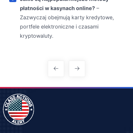
płatności w kasynach online?
–
Zazwyczaj obejmują karty kredytowe,
portfele elektroniczne i czasami
kryptowaluty.