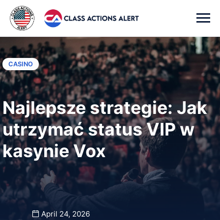
CASINO
Najlepsze strategie: Jak
utrzymać status VIP w
kasynie Vox
April 24, 2026