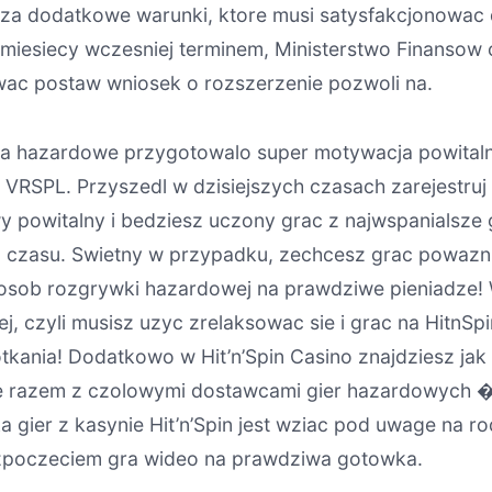
za dodatkowe warunki, ktore musi satysfakcjonowac da
miesiecy wczesniej terminem, Ministerstwo Finansow
ac postaw wniosek o rozszerzenie pozwoli na.
wa hazardowe przygotowalo super motywacja powitaln
SPL. Przyszedl w dzisiejszych czasach zarejestruj s
wy powitalny i bedziesz uczony grac z najwspanialsz
ia czasu. Swietny w przypadku, zechcesz grac powazn
posob rozgrywki hazardowej na prawdziwe pieniadze!
ej, czyli musisz uzyc zrelaksowac sie i grac na HitnS
tkania! Dodatkowo w Hit’n’Spin Casino znajdziesz jak
 razem z czolowymi dostawcami gier hazardowych � t
ka gier z kasynie Hit’n’Spin jest wziac pod uwage na r
zpoczeciem gra wideo na prawdziwa gotowka.