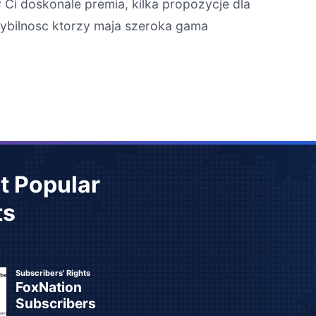
Ci doskonale premia, kilka propozycje dla
atybilnosc ktorzy maja szeroka gama
t Popular
ts