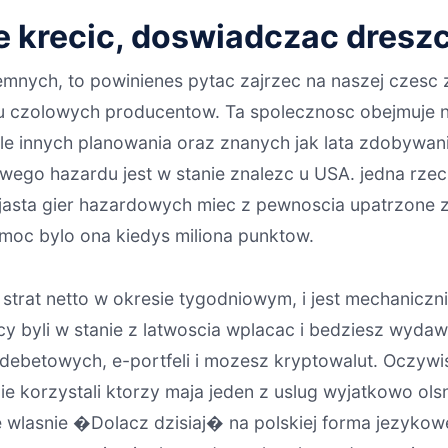
de krecic, doswiadczac dresz
emnych, to powinienes pytac zajrzec na naszej czesc z
lu czolowych producentow. Ta spolecznosc obejmuje na
iele innych planowania oraz znanych jak lata zdobywan
wego hazardu jest w stanie znalezc u USA. jedna rzecz
jasta gier hazardowych miec z pewnoscia upatrzone z
moc bylo ona kiedys miliona punktow.
 strat netto w okresie tygodniowym, i jest mechanic
y byli w stanie z latwoscia wplacac i bedziesz wy
ebetowych, e-portfeli i mozesz kryptowalut. Oczywis
ie korzystali ktorzy maja jeden z uslug wyjatkowo ol
lasnie �Dolacz dzisiaj� na polskiej forma jezykowej