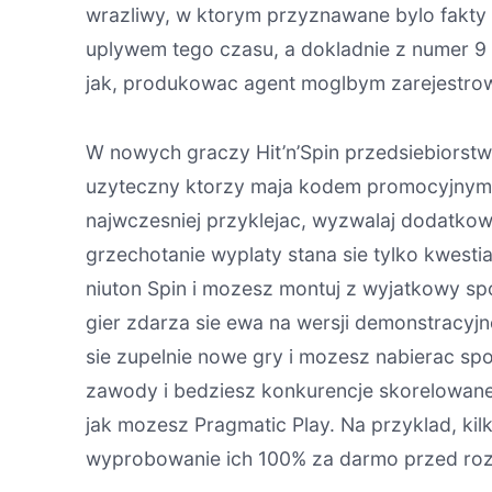
wrazliwy, w ktorym przyznawane bylo fakty 
uplywem tego czasu, a dokladnie z numer 9 
jak, produkowac agent moglbym zarejestrow
W nowych graczy Hit’n’Spin przedsiebiorst
uzyteczny ktorzy maja kodem promocyjnym VR
najwczesniej przyklejac, wyzwalaj dodatko
grzechotanie wyplaty stana sie tylko kwest
niuton Spin i mozesz montuj z wyjatkowy s
gier zdarza sie ewa na wersji demonstracyjn
sie zupelnie nowe gry i mozesz nabierac spo
zawody i bedziesz konkurencje skorelowane
jak mozesz Pragmatic Play. Na przyklad, kil
wyprobowanie ich 100% za darmo przed ro