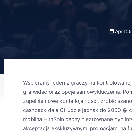
April 25
Wspieramy jeden z graczy na kontrolowanej 
gra wideo oraz opcje samowykluczenia. Po
zupelnie nowe konta lojalnosci, zrobic szan
cashback daja Ci ludzie jednak do 2000 � c
mobilna HitnSpin cechy niezrownane byc in
akceptacja ekskluzywnymi promocjami na fun