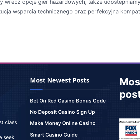
y wrecz opcje gier hazardowych, takze udostepniamy 
stytucja wsparcia technicznego oraz perfekcyjna komp
Mos
Most Newest Posts
pos
Bet On Red Casino Bonus Code
No Deposit Casino Sign Up
st class
Make Money Online Casino
Smart Casino Guide
we seek