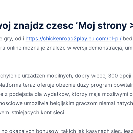
j znajdz czesc ‘Moj strony 
 gry, od i
https://chickenroad2play.eu.com/pl-pl/
bedz
ra online mozna je znalezc w wersji demonstracja, um
hylenie urzadzen mobilnych, dobry wiecej 300 opcji 
atforma teraz oferuje obecnie duzy program powital
 z podejscia dla wydatkow, ktorzy maja mozliwymi op
osciowe umozliwia belgijskim graczom niemal natyc
em istniejacych kont sieci.
np okazalych bonusow, takich jak kasynach siec, jes