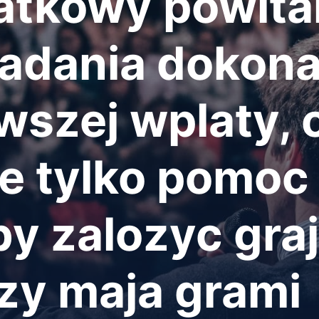
atkowy powita
iadania dokona
wszej wplaty, 
e tylko pomoc
y zalozyc graj
zy maja grami