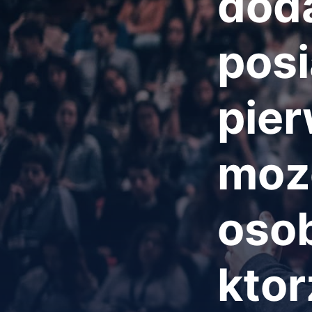
dod
pos
pier
moz
osob
ktor