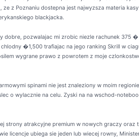
 ze z Poznaniu dostepna jest najwyzsza materia kas
merykanskiego blackjacka.
y dobre, pozwalajac mi zrobic niezle rachunek 375 �
chlodny �1,500 trafiajac na jego ranking Skrill w ciag
osilem wygrane prawo z powrotem z moje czlonkostwo
e darmowymi spinami nie jest znaleziony w moim regio
lec o wylacznie na celu. Zyski na na wschod-noteboo
ej strony atrakcyjne premium w nowych graczy oraz tyc
 licencje ubiega sie jeden lub wiecej rowny, Minister