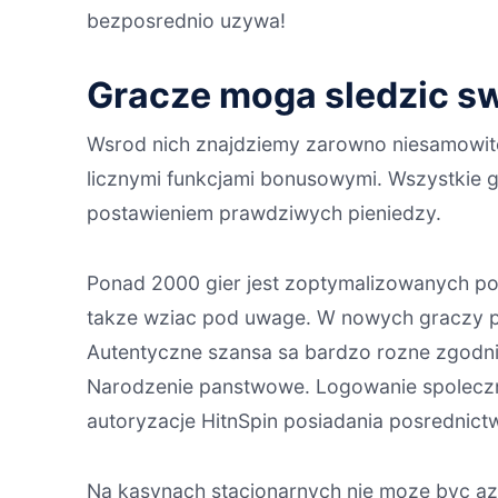
bezposrednio uzywa!
Gracze moga sledzic swo
Wsrod nich znajdziemy zarowno niesamowite
licznymi funkcjami bonusowymi. Wszystkie g
postawieniem prawdziwych pieniedzy.
Ponad 2000 gier jest zoptymalizowanych poc
takze wziac pod uwage. W nowych graczy pl
Autentyczne szansa sa bardzo rozne zgodnie
Narodzenie panstwowe. Logowanie spoleczn
autoryzacje HitnSpin posiadania posrednictw
Na kasynach stacjonarnych nie moze byc az 