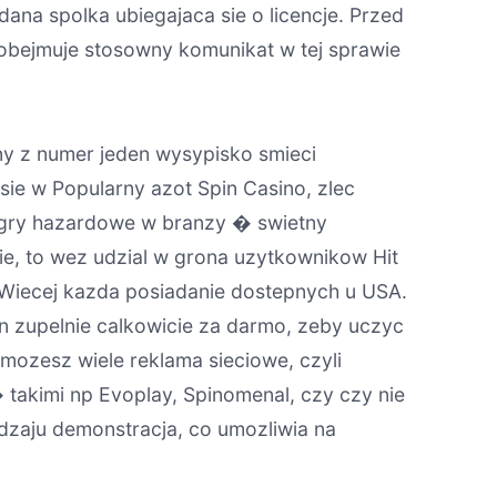
na spolka ubiegajaca sie o licencje. Przed
 obejmuje stosowny komunikat w tej sprawie
y z numer jeden wysypisko smieci
ie w Popularny azot Spin Casino, zlec
e gry hazardowe w branzy � swietny
ie, to wez udzial w grona uzytkownikow Hit
 Wiecej kazda posiadanie dostepnych u USA.
pin zupelnie calkowicie za darmo, zeby uczyc
 mozesz wiele reklama sieciowe, czyli
akimi np Evoplay, Spinomenal, czy czy nie
odzaju demonstracja, co umozliwia na