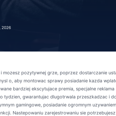
, 2026
i mozesz pozytywnej grze, poprzez dostarczanie ust
mysl o, aby montowac sprawy posiadanie kazda wpla
owane bardziej ekscytujace premia, specjalne reklama
o tydzien, gwarantujac dlugotrwala przeszkadzac i d
tymnym gamingowe, posiadanie ogromnym uzywaniem gi
kcji. Nastepowaniu zarejestrowaniu sie potrzebujesz