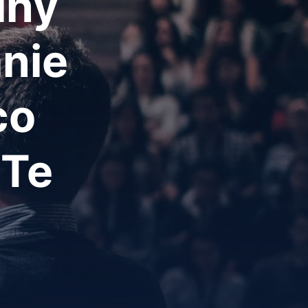
lny
nie
co
 Te