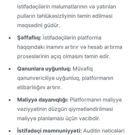
istifadəçilərin məlumatlarının və yatırılan
pulların təhlükəsizliyinin təmin edilməsi
məqsədini güdür.
Şəffaflıq:
İstifadəçilərin platforma
haqqındakı inamını artırır və hesab artırma
proseslərinin açıq olmasını təmin edir.
Qanunlara uyğunluq:
Müvafiq
qanunvericiliyə uyğunluq, platformanın
etibarlılığını artırır.
Maliyyə dayanıqlığı:
Platformanın maliyyə
vəziyyətinin düzgün qiymətləndirilməsi
maliyyə planlaması üçün vacibdir.
İstifadəçi məmnuniyyəti:
Auditin nəticələri