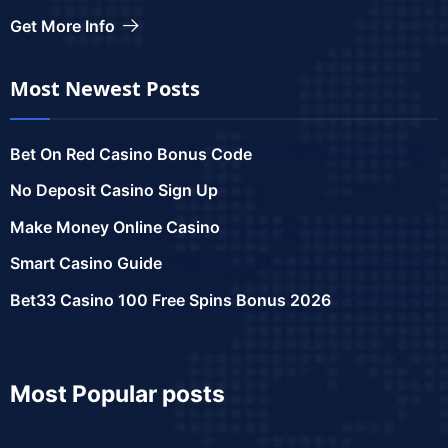
Get More Info
Most Newest Posts
Bet On Red Casino Bonus Code
No Deposit Casino Sign Up
Make Money Online Casino
Smart Casino Guide
Bet33 Casino 100 Free Spins Bonus 2026
Most Popular posts