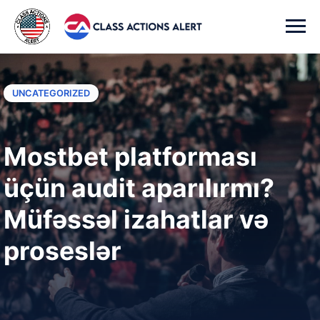
UNCATEGORIZED
Mostbet platforması
üçün audit aparılırmı?
Müfəssəl izahatlar və
proseslər