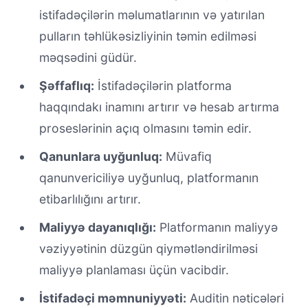
istifadəçilərin məlumatlarının və yatırılan
pulların təhlükəsizliyinin təmin edilməsi
məqsədini güdür.
Şəffaflıq:
İstifadəçilərin platforma
haqqındakı inamını artırır və hesab artırma
proseslərinin açıq olmasını təmin edir.
Qanunlara uyğunluq:
Müvafiq
qanunvericiliyə uyğunluq, platformanın
etibarlılığını artırır.
Maliyyə dayanıqlığı:
Platformanın maliyyə
vəziyyətinin düzgün qiymətləndirilməsi
maliyyə planlaması üçün vacibdir.
İstifadəçi məmnuniyyəti:
Auditin nəticələri