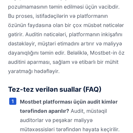
pozulmamasının təmin edilməsi üçün vacibdir.
Bu proses, istifadəçilərin və platformanın
özünün faydasına olan bir çox müsbət nəticələr
gətirir. Auditin nəticələri, platformanın inkişafını
dəstəkləyir, müştəri etimadını artırır və maliyyə
dayanıqlığını təmin edir. Beləliklə, Mostbet-in öz
auditini aparması, sağlam və etibarlı bir mühit
yaratmağı hədəfləyir.
Tez-tez verilən suallar (FAQ)
Mostbet platforması üçün audit kimlər
tərəfindən aparılır?
Audit, müstəqil
auditorlar və peşəkar maliyyə
mütəxəssisləri tərəfindən həyata keçirilir.