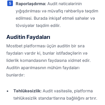
Raporlaşdırma:
Audit nəticələrinin
yığışdırılması və müvafiq rəhbərliyə təqdim
edilməsi. Burada inkişaf etməli sahələr və
tövsiyələr təqdim edilir.
Auditin Faydaları
Mostbet platforması üçün auditin bir sıra
faydaları vardır ki, bunlar istifadəçilərin və
liderlik komandasının faydasına xidmət edir.
Auditin aparılmasının mühüm faydaları
bunlardır:
Təhlükəsizlik:
Audit vasitəsilə, platforma
təhlükəsizlik standartlarına bağlılığını artırır.