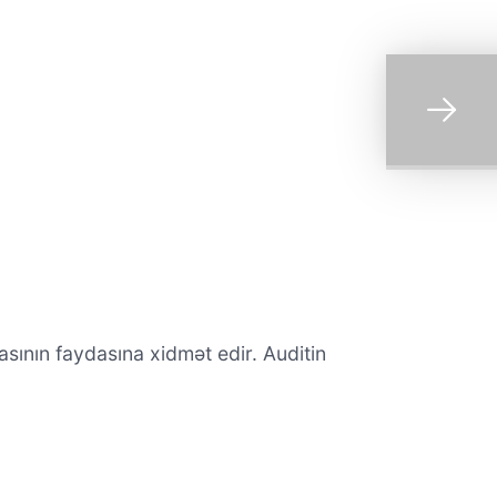
dasının faydasına xidmət edir. Auditin