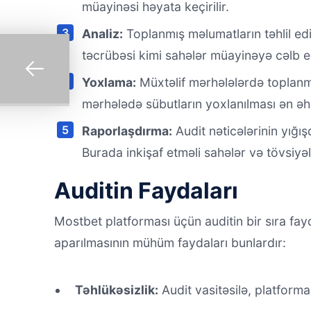
müayinəsi həyata keçirilir.
Analiz:
Toplanmış məlumatların təhlil edi
təcrübəsi kimi sahələr müayinəyə cəlb ed
Yoxlama:
Müxtəlif mərhələlərdə toplanm
mərhələdə sübutların yoxlanılması ən əhə
Raporlaşdırma:
Audit nəticələrinin yığı
Burada inkişaf etməli sahələr və tövsiyəl
Auditin Faydaları
Mostbet platforması üçün auditin bir sıra fayd
aparılmasının mühüm faydaları bunlardır:
Təhlükəsizlik:
Audit vasitəsilə, platforma t