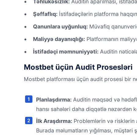
Təhlükəsizlik:
Auditin aparılması, istifadə
Şəffaflıq:
İstifadəçilərin platforma haqqın
Qanunlara uyğunluq:
Müvafiq qanunvericil
Maliyyə dayanıqlığı:
Platformanın maliyyə
İstifadəçi məmnuniyyəti:
Auditin nəticəl
Mostbet üçün Audit Prosesləri
Mostbet platforması üçün audit prosesi bir n
Planlaşdırma:
Auditin məqsəd və hədəfl
hansı sahələri daha diqqətlə nəzərdən 
İlk Araşdırma:
Problemlərin və risklərin 
Burada məlumatların yığılması, müştəri şi