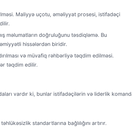
lməsi. Maliyyə uçotu, əməliyyat prosesi, istifadəçi
ilir.
ış məlumatların doğruluğunu təsdiqləmə. Bu
miyyətli hissələrdən biridir.
şdırılması və müvafiq rəhbərliyə təqdim edilməsi.
ər təqdim edilir.
aları vardır ki, bunlar istifadəçilərin və liderlik koman
əhlükəsizlik standartlarına bağlılığını artırır.