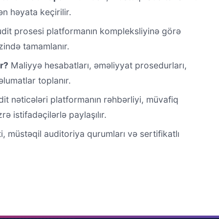
n həyata keçirilir.
dit prosesi platformanın kompleksliyinə görə
zində tamamlanır.
r?
Maliyyə hesabatları, əməliyyat prosedurları,
əlumatlar toplanır.
it nəticələri platformanın rəhbərliyi, müvafiq
ə istifadəçilərlə paylaşılır.
i, müstəqil auditoriya qurumları və sertifikatlı