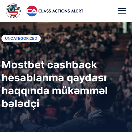
UNCATEGORIZED
Mostbet cashback
hesablanma qaydası
haqqında mükəmməl
bələdçi