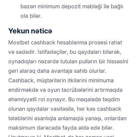
bəzən minimum depozit məbləği ilə bağlı
ola bilər.
Yekun nəticə
Mostbet cashback hesablanma prosesi rahat
və sadədir. İstifadəçilər, bu qaydaları bilərək,
oynadıqları nəzərdə tutulan pulların bir hissəsini
geri alaraq daha avantaja sahib olurlar.
Cashback, müştərilərin itkilərini minimuma
endirməkdə və oyun təcrübələrini artırmaqda
əhəmiyyətli rol oynayır. Bu məqalədə təqdim
olunan qaydalar vasitəsilə, hər kəs cashback
tələblərini asanlıqla anlamaqla yanaşı, onlardan
maksimum dərəcədə fayda əldə edə bilər.