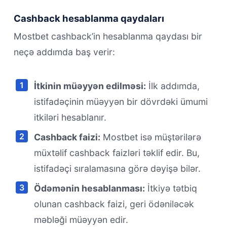
Cashback hesablanma qaydaları
Mostbet cashback’in hesablanma qaydası bir
neçə addımda baş verir:
İtkinin müəyyən edilməsi:
İlk addımda,
istifadəçinin müəyyən bir dövrdəki ümumi
itkiləri hesablanır.
Cashback faizi:
Mostbet isə müştərilərə
müxtəlif cashback faizləri təklif edir. Bu,
istifadəçi sıralamasına görə dəyişə bilər.
Ödəmənin hesablanması:
İtkiyə tətbiq
olunan cashback faizi, geri ödəniləcək
məbləği müəyyən edir.