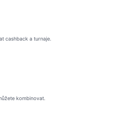
at cashback a turnaje.
e můžete kombinovat.