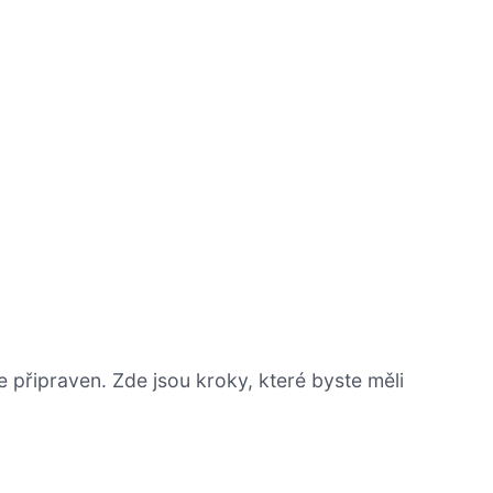
 připraven. Zde jsou kroky, které byste měli