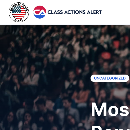
UNCATEGORIZED
Most