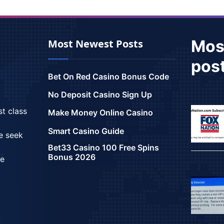
Mos
Most Newest Posts
pos
Bet On Red Casino Bonus Code
No Deposit Casino Sign Up
st class
Make Money Online Casino
Smart Casino Guide
we seek
Bet33 Casino 100 Free Spins
Bonus 2026
ce