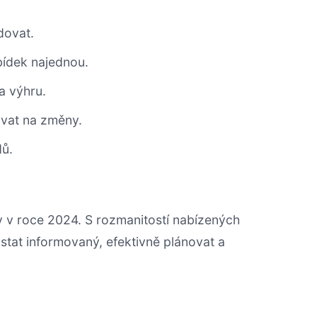
dovat.
bídek najednou.
a výhru.
ovat na změny.
ů.
ay v roce 2024. S rozmanitostí nabízených
stat informovaný, efektivně plánovat a