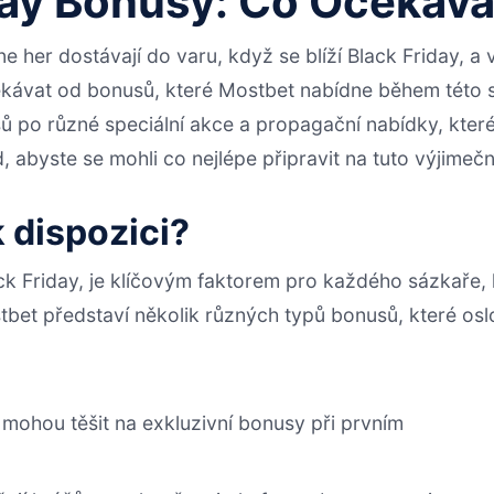
day Bonusy: Co Očekáva
ne her dostávají do varu, když se blíží Black Friday,
ekávat od bonusů, které Mostbet nabídne během této s
 po různé speciální akce a propagační nabídky, které 
d, abyste se mohli co nejlépe připravit na tuto výjimeč
 dispozici?
ck Friday, je klíčovým faktorem pro každého sázkaře,
tbet představí několik různých typů bonusů, které oslo
 mohou těšit na exkluzivní bonusy při prvním