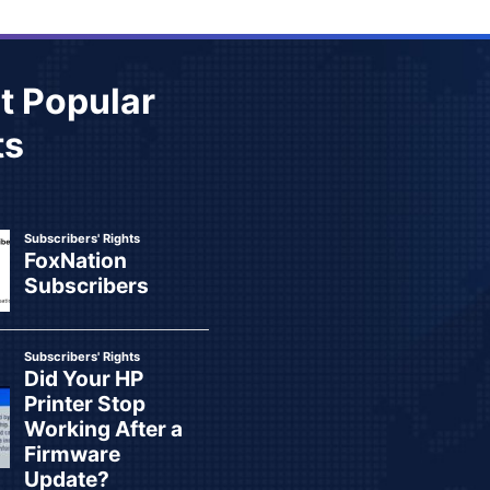
t Popular
ts