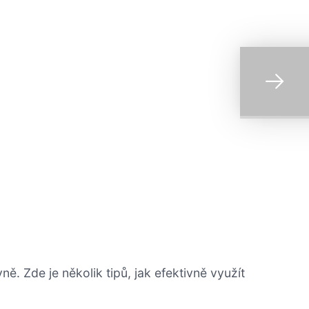
. Zde je několik tipů, jak efektivně využít