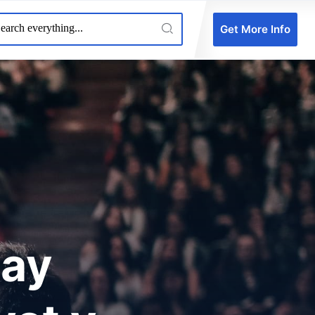
Get More Info
day