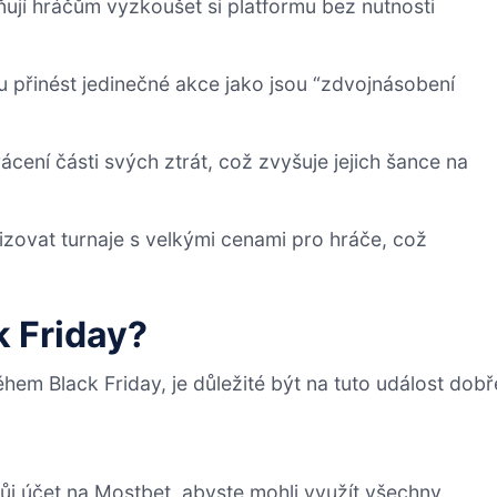
jí hráčům vyzkoušet si platformu bez nutnosti
 přinést jedinečné akce jako jsou “zdvojnásobení
cení části svých ztrát, což zvyšuje jejich šance na
ovat turnaje s velkými cenami pro hráče, což
k Friday?
m Black Friday, je důležité být na tuto událost dobře
vůj účet na Mostbet, abyste mohli využít všechny