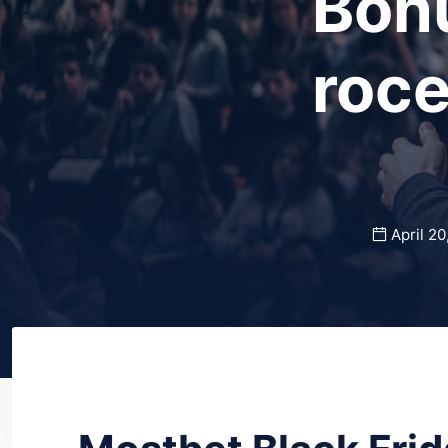
Bon
roc
April 20