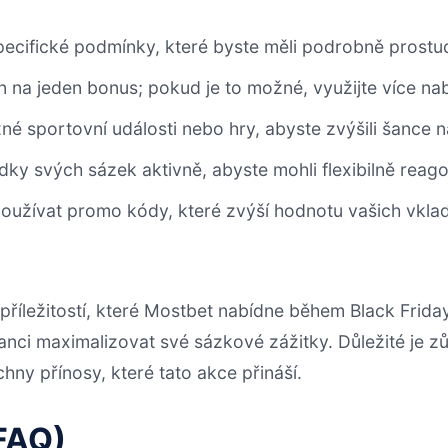
cifické podmínky, které byste měli podrobně prostu
 na jeden bonus; pokud je to možné, využijte více na
né sportovní události nebo hry, abyste zvýšili šance n
dky svých sázek aktivně, abyste mohli flexibilně reag
žívat promo kódy, které zvýší hodnotu vašich vklad
 příležitostí, které Mostbet nabídne během Black Frid
anci maximalizovat své sázkové zážitky. Důležité je zů
hny přínosy, které tato akce přináší.
FAQ)