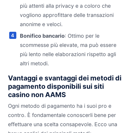
più attenti alla privacy e a coloro che
vogliono approfittare delle transazioni
anonime e veloci.
Bonifico bancario
: Ottimo per le
scommesse più elevate, ma può essere
più lento nelle elaborazioni rispetto agli
altri metodi.
Vantaggi e svantaggi dei metodi di
pagamento disponibili sui siti
casino non AAMS
Ogni metodo di pagamento ha i suoi pro e
contro. È fondamentale conoscerli bene per
effettuare una scelta consapevole. Ecco una