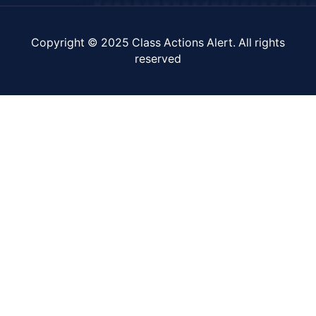
Copyright © 2025
Class Actions Alert
. All rights
reserved