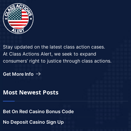
Stay updated on the latest class action cases.
At Class Actions Alert, we seek to expand
consumers’ right to justice through class actions.
Get More Info
Most Newest Posts
Bet On Red Casino Bonus Code
No Deposit Casino Sign Up