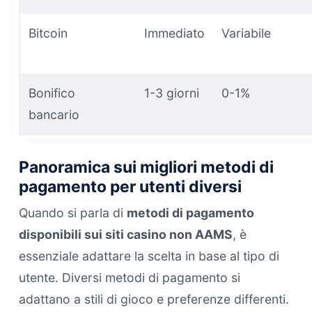
Bitcoin
Immediato
Variabile
Bonifico
1-3 giorni
0-1%
bancario
Panoramica sui migliori metodi di
pagamento per utenti diversi
Quando si parla di
metodi di pagamento
disponibili sui siti casino non AAMS
, è
essenziale adattare la scelta in base al tipo di
utente. Diversi metodi di pagamento si
adattano a stili di gioco e preferenze differenti.