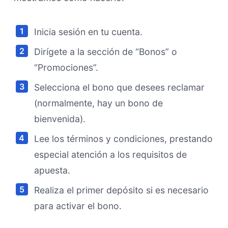
Inicia sesión en tu cuenta.
Dirígete a la sección de “Bonos” o
“Promociones”.
Selecciona el bono que desees reclamar
(normalmente, hay un bono de
bienvenida).
Lee los términos y condiciones, prestando
especial atención a los requisitos de
apuesta.
Realiza el primer depósito si es necesario
para activar el bono.