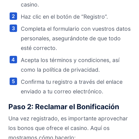
casino.
Haz clic en el botón de “Registro”.
Completa el formulario con vuestros datos
personales, asegurándote de que todo
esté correcto.
Acepta los términos y condiciones, así
como la política de privacidad.
Confirma tu registro a través del enlace
enviado a tu correo electrónico.
Paso 2: Reclamar el Bonificación
Una vez registrado, es importante aprovechar
los bonos que ofrece el casino. Aquí os
mostramos cómo hacerlo: