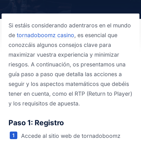
Si estáis considerando adentraros en el mundo
de
tornadoboomz casino
, es esencial que
conozcáis algunos consejos clave para
maximizar vuestra experiencia y minimizar
riesgos. A continuación, os presentamos una
guía paso a paso que detalla las acciones a
seguir y los aspectos matemáticos que debéis
tener en cuenta, como el RTP (Return to Player)
y los requisitos de apuesta.
Paso 1: Registro
Accede al sitio web de tornadoboomz