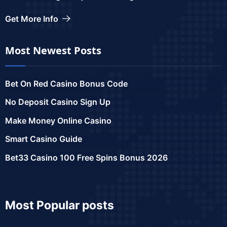
Get More Info
Most Newest Posts
Bet On Red Casino Bonus Code
No Deposit Casino Sign Up
Make Money Online Casino
Smart Casino Guide
Bet33 Casino 100 Free Spins Bonus 2026
Most Popular posts