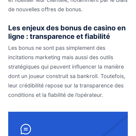
de nouvelles offres de bonus.
Les enjeux des bonus de casino en
ligne : transparence et fiabilité
Les bonus ne sont pas simplement des
incitations marketing mais aussi des outils
stratégiques qui peuvent influencer la manière
dont un joueur construit sa bankroll. Toutefois,
leur crédibilité repose sur la transparence des
conditions et la fiabilité de l’opérateur.