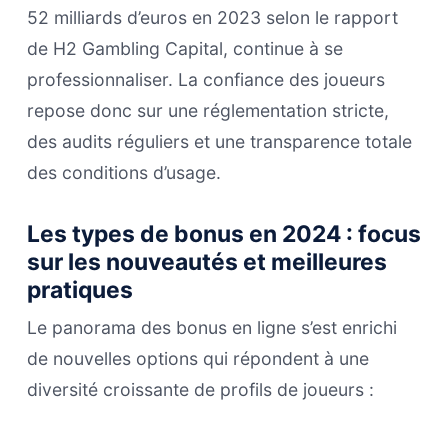
52 milliards d’euros en 2023 selon le rapport
de H2 Gambling Capital, continue à se
professionnaliser. La confiance des joueurs
repose donc sur une réglementation stricte,
des audits réguliers et une transparence totale
des conditions d’usage.
Les types de bonus en 2024 : focus
sur les nouveautés et meilleures
pratiques
Le panorama des bonus en ligne s’est enrichi
de nouvelles options qui répondent à une
diversité croissante de profils de joueurs :