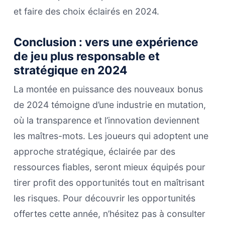
et faire des choix éclairés en 2024.
Conclusion : vers une expérience
de jeu plus responsable et
stratégique en 2024
La montée en puissance des nouveaux bonus
de 2024 témoigne d’une industrie en mutation,
où la transparence et l’innovation deviennent
les maîtres-mots. Les joueurs qui adoptent une
approche stratégique, éclairée par des
ressources fiables, seront mieux équipés pour
tirer profit des opportunités tout en maîtrisant
les risques. Pour découvrir les opportunités
offertes cette année, n’hésitez pas à consulter