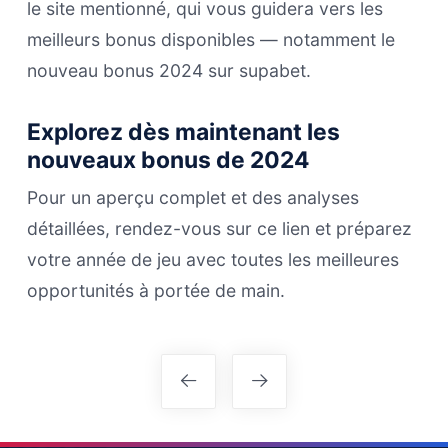
le site mentionné, qui vous guidera vers les
meilleurs bonus disponibles — notamment le
nouveau bonus 2024 sur supabet.
Explorez dès maintenant les
nouveaux bonus de 2024
Pour un aperçu complet et des analyses
détaillées, rendez-vous sur ce lien et préparez
votre année de jeu avec toutes les meilleures
opportunités à portée de main.