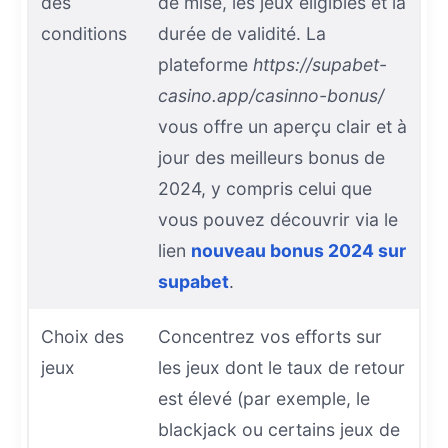
des
de mise, les jeux éligibles et la
conditions
durée de validité. La
plateforme
https://supabet-
casino.app/casinno-bonus/
vous offre un aperçu clair et à
jour des meilleurs bonus de
2024, y compris celui que
vous pouvez découvrir via le
lien
nouveau bonus 2024 sur
supabet
.
Choix des
Concentrez vos efforts sur
jeux
les jeux dont le taux de retour
est élevé (par exemple, le
blackjack ou certains jeux de