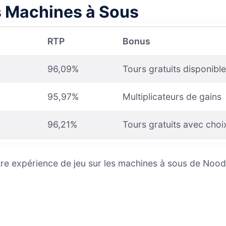
s Machines à Sous
RTP
Bonus
96,09%
Tours gratuits disponibl
95,97%
Multiplicateurs de gains
96,21%
Tours gratuits avec cho
re expérience de jeu sur les machines à sous de Nood