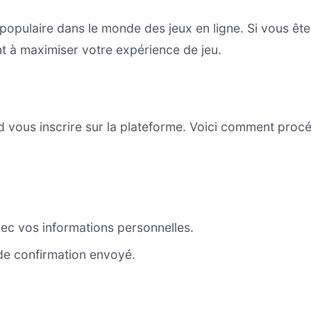
populaire dans le monde des jeux en ligne. Si vous êt
t à maximiser votre expérience de jeu.
vous inscrire sur la plateforme. Voici comment procé
vec vos informations personnelles.
n de confirmation envoyé.