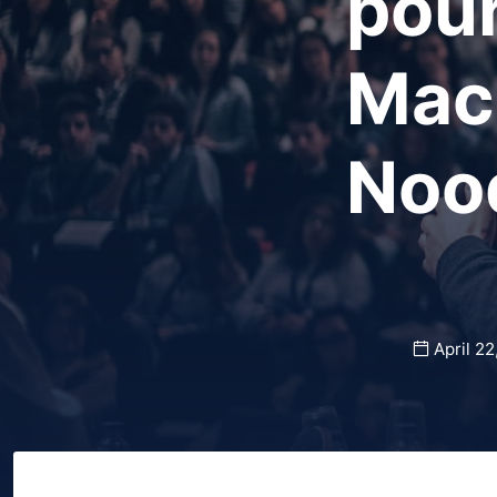
pour
Mac
Noo
April 22