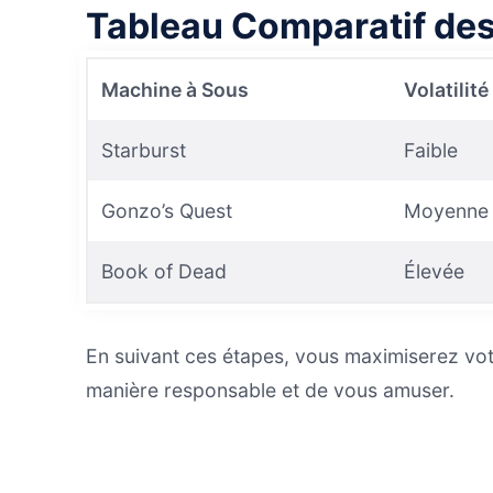
Tableau Comparatif de
Machine à Sous
Volatilité
Starburst
Faible
Gonzo’s Quest
Moyenne
Book of Dead
Élevée
En suivant ces étapes, vous maximiserez vot
manière responsable et de vous amuser.