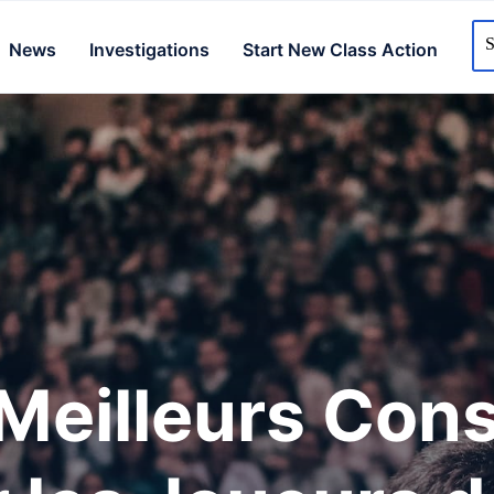
News
Investigations
Start New Class Action
Meilleurs Cons