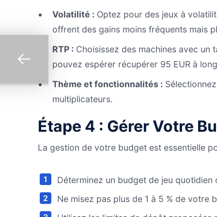
Volatilité :
Optez pour des jeux à volatilit
offrent des gains moins fréquents mais pl
RTP :
Choisissez des machines avec un ta
pouvez espérer récupérer 95 EUR à long
Thème et fonctionnalités :
Sélectionnez 
multiplicateurs.
Étape 4 : Gérer Votre B
La gestion de votre budget est essentielle p
Déterminez un budget de jeu quotidien 
Ne misez pas plus de 1 à 5 % de votre bu