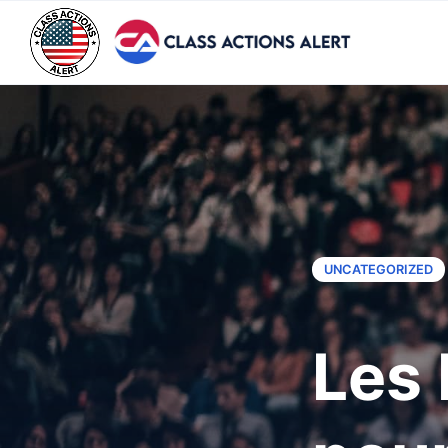
UNCATEGORIZED
Les 