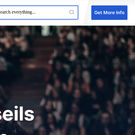
Get More Info
eils