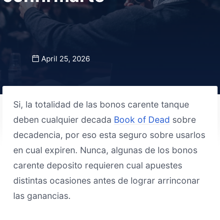
April 25, 2026
Si, la totalidad de las bonos carente tanque
deben cualquier decada
Book of Dead
sobre
decadencia, por eso esta seguro sobre usarlos
en cual expiren. Nunca, algunas de los bonos
carente deposito requieren cual apuestes
distintas ocasiones antes de lograr arrinconar
las ganancias.