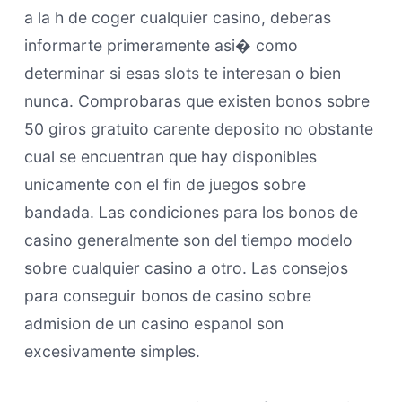
a la h de coger cualquier casino, deberas
informarte primeramente asi� como
determinar si esas slots te interesan o bien
nunca. Comprobaras que existen bonos sobre
50 giros gratuito carente deposito no obstante
cual se encuentran que hay disponibles
unicamente con el fin de juegos sobre
bandada. Las condiciones para los bonos de
casino generalmente son del tiempo modelo
sobre cualquier casino a otro. Las consejos
para conseguir bonos de casino sobre
admision de un casino espanol son
excesivamente simples.