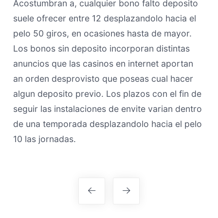
Acostumbran a, cualquier bono falto deposito
suele ofrecer entre 12 desplazandolo hacia el
pelo 50 giros, en ocasiones hasta de mayor.
Los bonos sin deposito incorporan distintas
anuncios que las casinos en internet aportan
an orden desprovisto que poseas cual hacer
algun deposito previo. Los plazos con el fin de
seguir las instalaciones de envite varian dentro
de una temporada desplazandolo hacia el pelo
10 las jornadas.