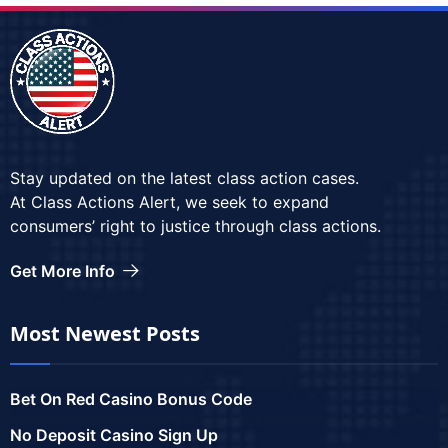
Stay updated on the latest class action cases.
At Class Actions Alert, we seek to expand
consumers’ right to justice through class actions.
Get More Info
Most Newest Posts
Bet On Red Casino Bonus Code
No Deposit Casino Sign Up