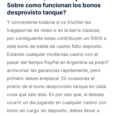
Sobre como funcionan los bonos
desprovisto tanque?
Y conveniente todavia si os triunfan las
tragaperras de video o en la barra clasicas,
por consiguiente estas contribuyen un 500% a
este bono de balde de casino falto deposito.
Estando cualquier modernas casino con el
pasar del tiempo PayPal en Argentina se podri?
arrinconar las ganancias rapidamente, pero
primero debes emplazar 20 ocasiones el
precio de el bono desprovisto tanque en cada
cosa que seis dias. Es por eso que, si deseas
ocurrir un dia jugando en cualquier casino con
bono sin cargo sin deposito, debes llevar a