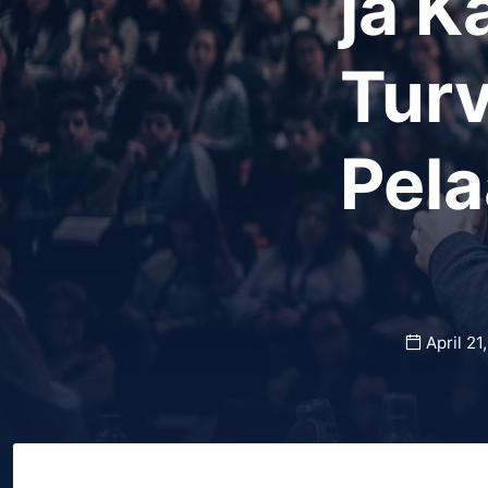
ja K
Turv
Pela
April 21