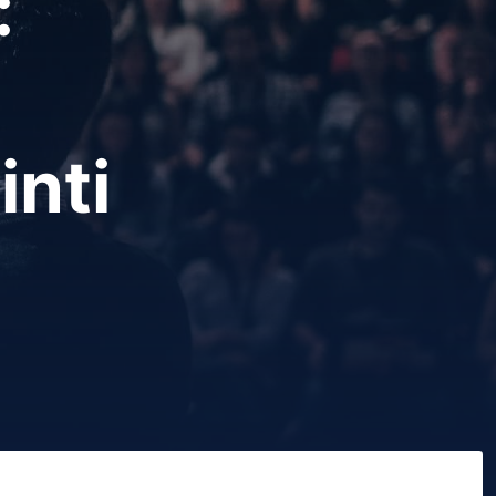
:
inti