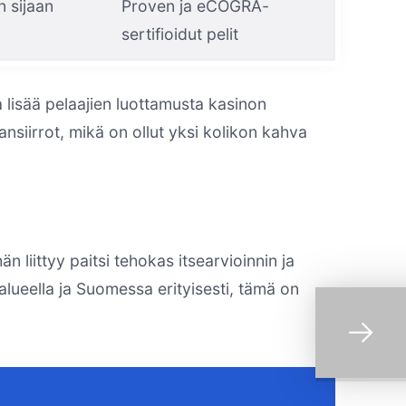
n sijaan
Proven ja eCOGRA-
sertifioidut pelit
lisää pelaajien luottamusta kasinon
nsiirrot, mikä on ollut yksi kolikon kahva
n liittyy paitsi tehokas itsearvioinnin ja
lueella ja Suomessa erityisesti, tämä on