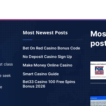
Mos
Most Newest Posts
pos
Bet On Red Casino Bonus Code
No Deposit Casino Sign Up
st class
Make Money Online Casino
Smart Casino Guide
we seek
Bet33 Casino 100 Free Spins
Bonus 2026
ce