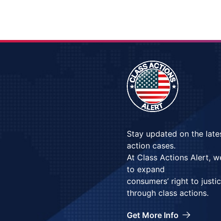
Stay updated on the late
action cases.
At Class Actions Alert, 
to expand
consumers’ right to justi
through class actions.
Get More Info