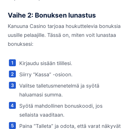
Vaihe 2: Bonuksen lunastus
Kanuuna Casino tarjoaa houkuttelevia bonuksia
uusille pelaajille. Tässä on, miten voit lunastaa
bonuksesi:
Kirjaudu sisään tilillesi.
Siirry “Kassa” -osioon.
Valitse talletusmenetelmä ja syötä
haluamasi summa.
Syötä mahdollinen bonuskoodi, jos
sellaista vaaditaan.
Paina “Talleta” ja odota, että varat näkyvät