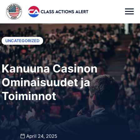
UNCATEGORIZED
Kanuuna Casinon
Ominaisuudet ja
Toiminnot
April 24, 2025