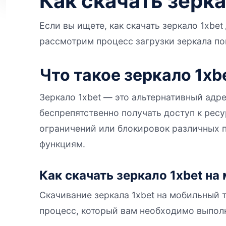
Как скачать зерк
Если вы ищете, как скачать зеркало 1xbe
рассмотрим процесс загрузки зеркала по
Что такое зеркало 1xb
Зеркало 1xbet — это альтернативный адре
беспрепятственно получать доступ к ресу
ограничений или блокировок различных п
функциям.
Как скачать зеркало 1xbet н
Скачивание зеркала 1xbet на мобильный
процесс, который вам необходимо выпол