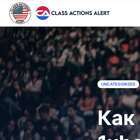
UNCATEGORIZED
Как