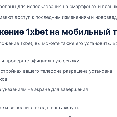
ованы для использования на смартфонах и планшет
ивают доступ к последним изменениям и нововвед
жение 1xbet на мобильный 
ожение 1xbet, вы можете также его установить. Вот
или проверьте официальную ссылку.
настройках вашего телефона разрешена установка
ков.
е указаниям на экране для завершения
е и выполните вход в ваш аккаунт.