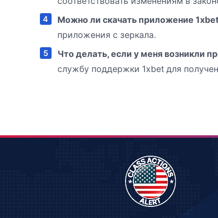
соответствовать изменениям в закон
Можно ли скачать приложение 1xbet
приложения с зеркала.
Что делать, если у меня возникли п
службу поддержки 1xbet для получе