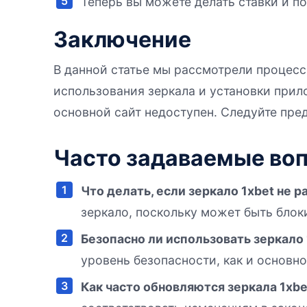
Теперь вы можете делать ставки и п
Заключение
В данной статье мы рассмотрели процесс
использования зеркала и установки прил
основной сайт недоступен. Следуйте пре
Часто задаваемые воп
Что делать, если зеркало 1xbet не р
зеркало, поскольку может быть блок
Безопасно ли использовать зеркало 
уровень безопасности, как и основно
Как часто обновляются зеркала 1xbe