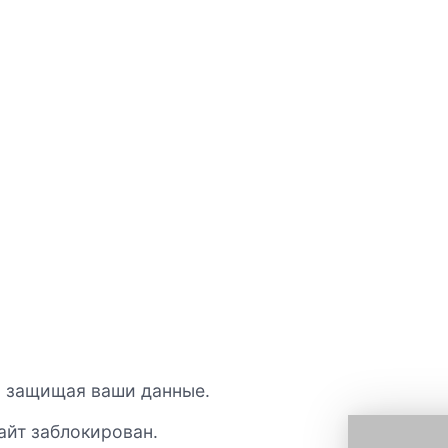
, защищая ваши данные.
айт заблокирован.