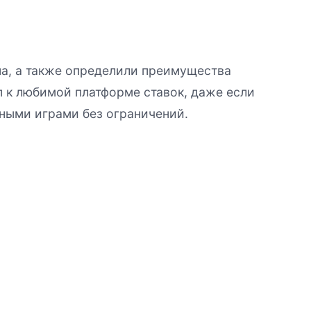
на, а также определили преимущества
п к любимой платформе ставок, даже если
ными играми без ограничений.