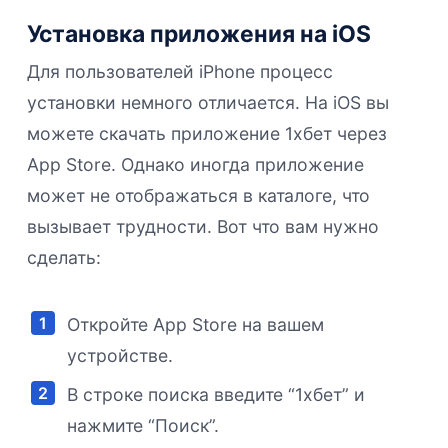
Установка приложения на iOS
Для пользователей iPhone процесс
установки немного отличается. На iOS вы
можете скачать приложение 1хбет через
App Store. Однако иногда приложение
может не отображаться в каталоге, что
вызывает трудности. Вот что вам нужно
сделать:
Откройте App Store на вашем
устройстве.
В строке поиска введите “1хбет” и
нажмите “Поиск”.