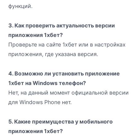
функций.
3. Как проверить актуальность версии
приложения 1хбет?
Проверьте на сайте 1хбет или в настройках
приложения, где указана версия.
4. Возможно ли установить приложение
1хбет на Windows телефон?
Нет, на данный момент официальной версии
для Windows Phone нет.
5. Какие преимущества у мобильного
приложения 1хбет?