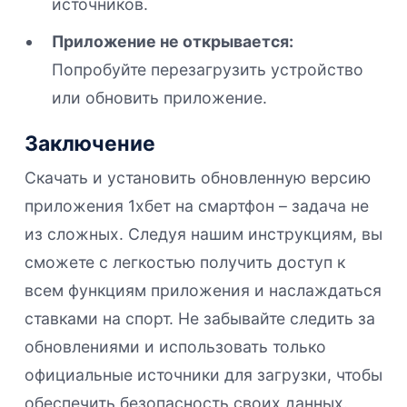
источников.
Приложение не открывается:
Попробуйте перезагрузить устройство
или обновить приложение.
Заключение
Скачать и установить обновленную версию
приложения 1хбет на смартфон – задача не
из сложных. Следуя нашим инструкциям, вы
сможете с легкостью получить доступ к
всем функциям приложения и наслаждаться
ставками на спорт. Не забывайте следить за
обновлениями и использовать только
официальные источники для загрузки, чтобы
обеспечить безопасность своих данных.