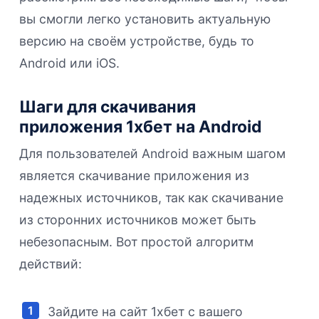
вы смогли легко установить актуальную
версию на своём устройстве, будь то
Android или iOS.
Шаги для скачивания
приложения 1хбет на Android
Для пользователей Android важным шагом
является скачивание приложения из
надежных источников, так как скачивание
из сторонних источников может быть
небезопасным. Вот простой алгоритм
действий:
Зайдите на сайт 1хбет с вашего