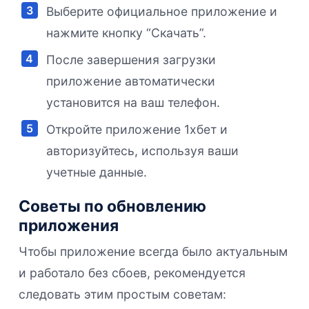
Выберите официальное приложение и
нажмите кнопку “Скачать”.
После завершения загрузки
приложение автоматически
установится на ваш телефон.
Откройте приложение 1хбет и
авторизуйтесь, используя ваши
учетные данные.
Советы по обновлению
приложения
Чтобы приложение всегда было актуальным
и работало без сбоев, рекомендуется
следовать этим простым советам: