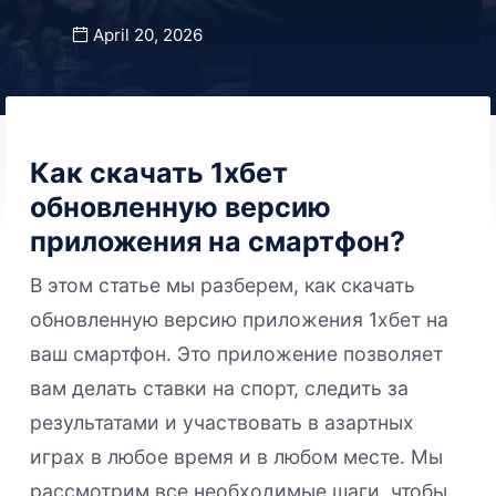
April 20, 2026
Как скачать 1хбет
обновленную версию
приложения на смартфон?
В этом статье мы разберем, как скачать
обновленную версию приложения 1хбет на
ваш смартфон. Это приложение позволяет
вам делать ставки на спорт, следить за
результатами и участвовать в азартных
играх в любое время и в любом месте. Мы
рассмотрим все необходимые шаги, чтобы