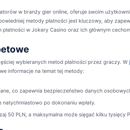
atorów w branży gier online, oferuje swoim użytkown
wiedniej metody płatności jest kluczowy, aby zapew
m płatności w Jokery Casino oraz ich głównym cechom
ebetowe
zęściej wybieranych metod płatności przez graczy. W
owe informacje na temat tej metody:
wane, co zapewnia bezpieczeństwo danych osobowyc
e natychmiastowo po dokonaniu wpłaty.
j 50 PLN, a maksymalna może sięgać kilku tysięcy PL