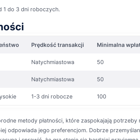
 1 do 3 dni roboczych.
ności
zeństwo
Prędkość transakcji
Minimalna wpła
Natychmiastowa
50
Natychmiastowa
50
ysokie
1-3 dni robocze
100
rodne metody płatności, które zaspokajają potrzeby 
piej odpowiada jego preferencjom. Dobrze przemyśla
asyna i sprawić, że gra stanie się bardziej przyjemna.