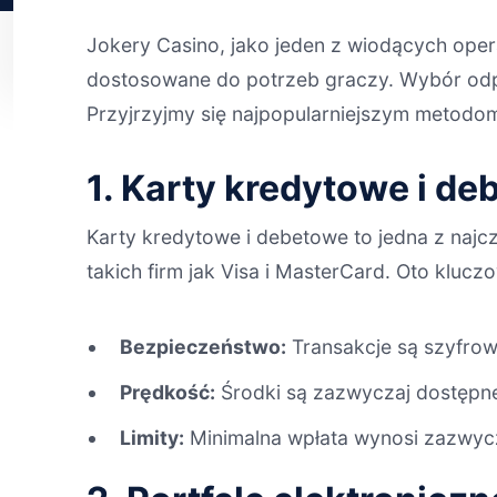
Jokery Casino, jako jeden z wiodących oper
dostosowane do potrzeb graczy. Wybór odpo
Przyjrzyjmy się najpopularniejszym metodo
1. Karty kredytowe i d
Karty kredytowe i debetowe to jedna z najc
takich firm jak Visa i MasterCard. Oto klucz
Bezpieczeństwo:
Transakcje są szyfro
Prędkość:
Środki są zazwyczaj dostępn
Limity:
Minimalna wpłata wynosi zazwycza