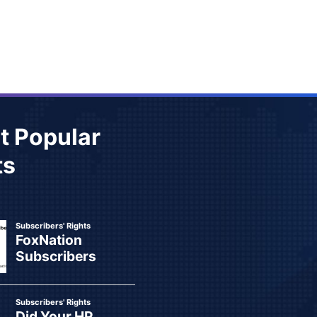
t Popular
ts