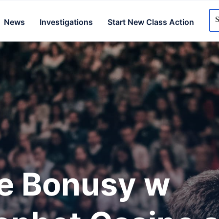
News
Investigations
Start New Class Action
ie Bonusy w