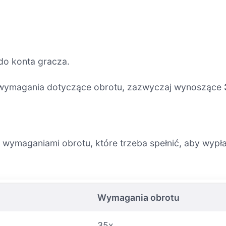
do konta gracza.
 wymagania dotyczące obrotu, zazwyczaj wynoszące
 wymaganiami obrotu, które trzeba spełnić, aby wyp
Wymagania obrotu
35x