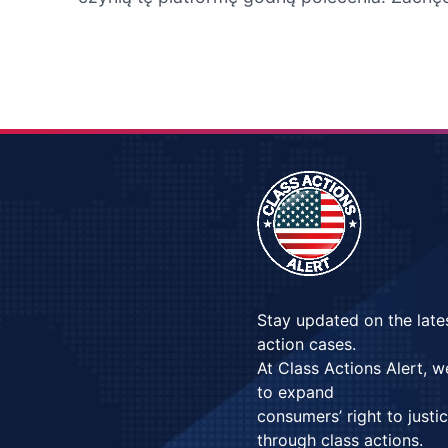
Stay updated on the late
action cases.
At Class Actions Alert, 
to expand
consumers’ right to justi
through class actions.