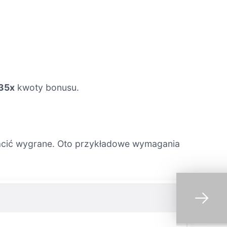
35x
kwoty bonusu.
łacić wygrane. Oto przykładowe wymagania