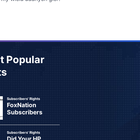
t Popular
ts