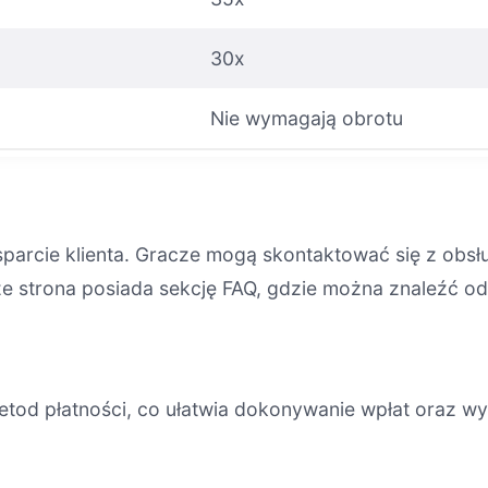
30x
Nie wymagają obrotu
sparcie klienta. Gracze mogą skontaktować się z obs
 że strona posiada sekcję FAQ, gdzie można znaleźć o
od płatności, co ułatwia dokonywanie wpłat oraz wypł