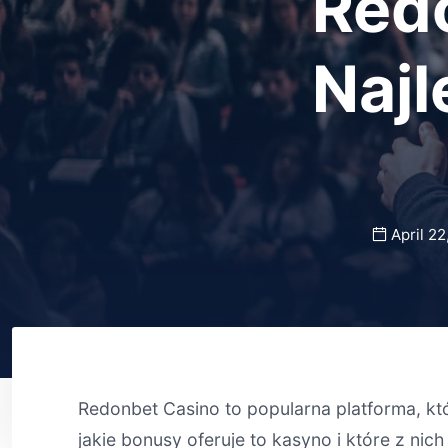
Red
Naj
April 22
Redonbet Casino to popularna platforma, k
jakie bonusy oferuje to kasyno i które z ni