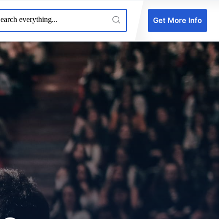
Get More Info