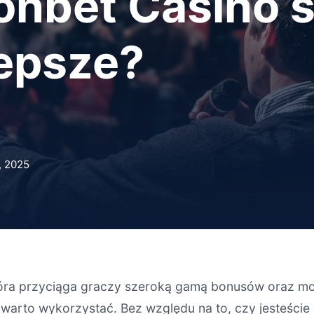
onbet Casino 
lepsze?
, 2025
tóra przyciąga graczy szeroką gamą bonusów oraz moż
ch warto wykorzystać. Bez względu na to, czy jesteśc