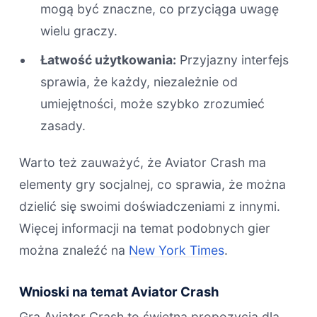
mogą być znaczne, co przyciąga uwagę
wielu graczy.
Łatwość użytkowania:
Przyjazny interfejs
sprawia, że każdy, niezależnie od
umiejętności, może szybko zrozumieć
zasady.
Warto też zauważyć, że Aviator Crash ma
elementy gry socjalnej, co sprawia, że można
dzielić się swoimi doświadczeniami z innymi.
Więcej informacji na temat podobnych gier
można znaleźć na
New York Times
.
Wnioski na temat Aviator Crash
Gra Aviator Crash to świetna propozycja dla