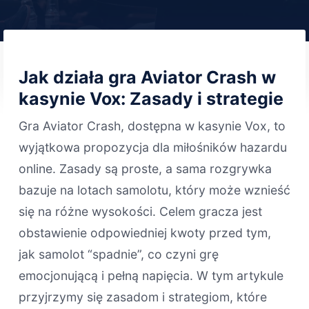
Jak działa gra Aviator Crash w
kasynie Vox: Zasady i strategie
Gra Aviator Crash, dostępna w kasynie Vox, to
wyjątkowa propozycja dla miłośników hazardu
online. Zasady są proste, a sama rozgrywka
bazuje na lotach samolotu, który może wznieść
się na różne wysokości. Celem gracza jest
obstawienie odpowiedniej kwoty przed tym,
jak samolot “spadnie”, co czyni grę
emocjonującą i pełną napięcia. W tym artykule
przyjrzymy się zasadom i strategiom, które