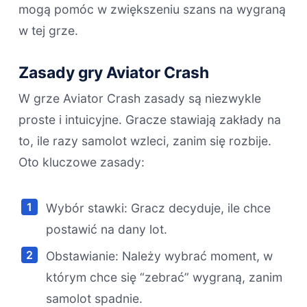
mogą pomóc w zwiększeniu szans na wygraną
w tej grze.
Zasady gry Aviator Crash
W grze Aviator Crash zasady są niezwykle
proste i intuicyjne. Gracze stawiają zakłady na
to, ile razy samolot wzleci, zanim się rozbije.
Oto kluczowe zasady:
Wybór stawki: Gracz decyduje, ile chce
postawić na dany lot.
Obstawianie: Należy wybrać moment, w
którym chce się “zebrać” wygraną, zanim
samolot spadnie.