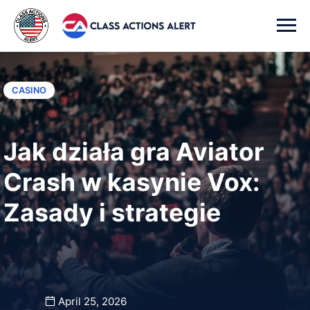
CASINO
Jak działa gra Aviator
Crash w kasynie Vox:
Zasady i strategie
April 25, 2026