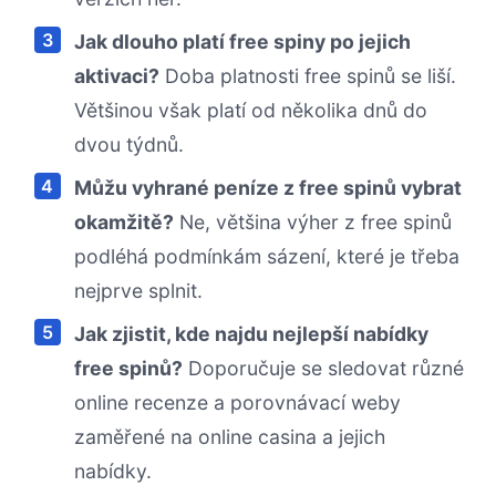
Jak dlouho platí free spiny po jejich
aktivaci?
Doba platnosti free spinů se liší.
Většinou však platí od několika dnů do
dvou týdnů.
Můžu vyhrané peníze z free spinů vybrat
okamžitě?
Ne, většina výher z free spinů
podléhá podmínkám sázení, které je třeba
nejprve splnit.
Jak zjistit, kde najdu nejlepší nabídky
free spinů?
Doporučuje se sledovat různé
online recenze a porovnávací weby
zaměřené na online casina a jejich
nabídky.