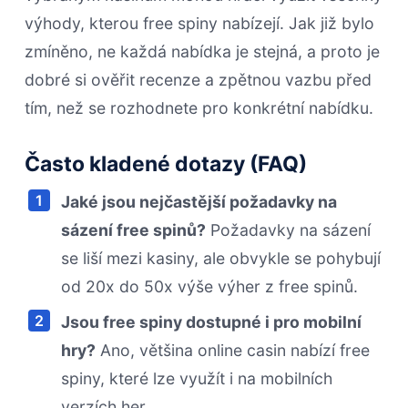
výhody, kterou free spiny nabízejí. Jak již bylo
zmíněno, ne každá nabídka je stejná, a proto je
dobré si ověřit recenze a zpětnou vazbu před
tím, než se rozhodnete pro konkrétní nabídku.
Často kladené dotazy (FAQ)
Jaké jsou nejčastější požadavky na
sázení free spinů?
Požadavky na sázení
se liší mezi kasiny, ale obvykle se pohybují
od 20x do 50x výše výher z free spinů.
Jsou free spiny dostupné i pro mobilní
hry?
Ano, většina online casin nabízí free
spiny, které lze využít i na mobilních
verzích her.