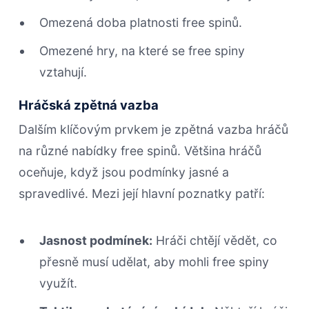
Omezená doba platnosti free spinů.
Omezené hry, na které se free spiny
vztahují.
Hráčská zpětná vazba
Dalším klíčovým prvkem je zpětná vazba hráčů
na různé nabídky free spinů. Většina hráčů
oceňuje, když jsou podmínky jasné a
spravedlivé. Mezi její hlavní poznatky patří:
Jasnost podmínek:
Hráči chtějí vědět, co
přesně musí udělat, aby mohli free spiny
využít.