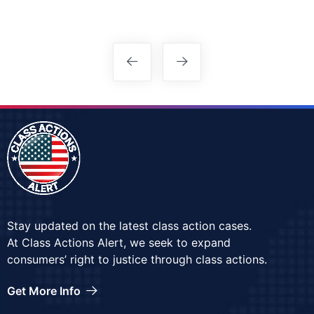
Stay updated on the latest class action cases.
At Class Actions Alert, we seek to expand
consumers’ right to justice through class actions.
Get More Info