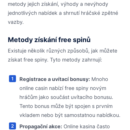
metody jejich získání, výhody a nevýhody
jednotlivých nabídek a shrnutí hráčské zpětné
vazby.
Metody získání free spinů
Existuje několik různých způsobů, jak můžete
získat free spiny. Tyto metody zahrnují:
Registrace a uvítací bonusy:
Mnoho
online casin nabízí free spiny novým
hráčům jako součást uvítacího bonusu.
Tento bonus může být spojen s prvním
vkladem nebo být samostatnou nabídkou.
Propagační akce:
Online kasina často