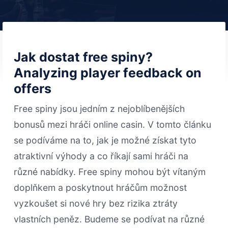
Jak dostat free spiny?
Analyzing player feedback on
offers
Free spiny jsou jedním z nejoblíbenějších
bonusů mezi hráči online casin. V tomto článku
se podíváme na to, jak je možné získat tyto
atraktivní výhody a co říkají sami hráči na
různé nabídky. Free spiny mohou být vítaným
doplňkem a poskytnout hráčům možnost
vyzkoušet si nové hry bez rizika ztráty
vlastních peněz. Budeme se podívat na různé