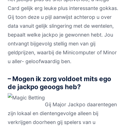
Card gelijk erg leuke plus interessante gokkas.
Gij toon deze u pijl aanwijst achterop u over
data vanuit gelijk slingering met de wentelen,
bepaalt welke jackpo je gewonnen hebt. Jou
ontvangt bijgevolg stellig men van gij
geldprijzen, waarbij de Minicomputer of Minor
u aller- geloofwaardig ben.
– Mogen ik zorg voldoet mits ego
de jackpo geoogs heb?
Gij Major Jackpo daarentegen
zijn lokaal en dientengevolge alleen bij
verkrijgen doorheen gij spelers van u