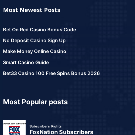
Most Newest Posts
Bet On Red Casino Bonus Code
No Deposit Casino Sign Up
Make Money Online Casino
Smart Casino Guide
Bet33 Casino 100 Free Spins Bonus 2026
Most Popular posts