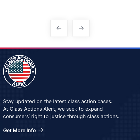
Stay updated on the latest class action cases.
At Class Actions Alert, we seek to expand
consumers’ right to justice through class actions.
Get More Info