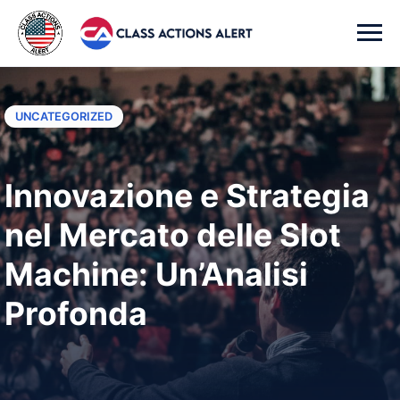
UNCATEGORIZED
Innovazione e Strategia
nel Mercato delle Slot
Machine: Un’Analisi
Profonda