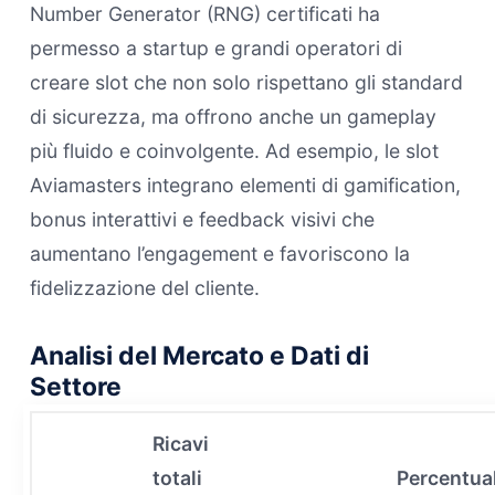
Number Generator (RNG) certificati ha
permesso a startup e grandi operatori di
creare slot che non solo rispettano gli standard
di sicurezza, ma offrono anche un gameplay
più fluido e coinvolgente. Ad esempio, le slot
Aviamasters integrano elementi di gamification,
bonus interattivi e feedback visivi che
aumentano l’engagement e favoriscono la
fidelizzazione del cliente.
Analisi del Mercato e Dati di
Settore
Ricavi
totali
Percentual