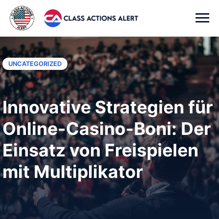
UNCATEGORIZED
Innovative Strategien für
Online-Casino-Boni: Der
Einsatz von Freispielen
mit Multiplikator