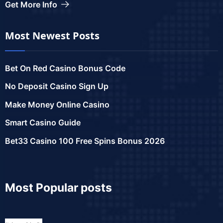
Get More Info
Most Newest Posts
Bet On Red Casino Bonus Code
No Deposit Casino Sign Up
Make Money Online Casino
Smart Casino Guide
Bet33 Casino 100 Free Spins Bonus 2026
Most Popular posts