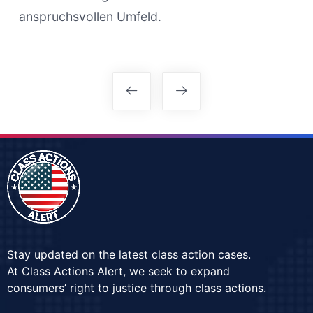
anspruchsvollen Umfeld.
Stay updated on the latest class action cases.
At Class Actions Alert, we seek to expand
consumers’ right to justice through class actions.