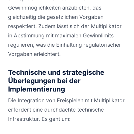
Gewinnmöglichkeiten anzubieten, das
gleichzeitig die gesetzlichen Vorgaben
respektiert. Zudem lässt sich der Multiplikator
in Abstimmung mit maximalen Gewinnlimits
regulieren, was die Einhaltung regulatorischer
Vorgaben erleichtert.
Technische und strategische
Überlegungen bei der
Implementierung
Die Integration von Freispielen mit Multiplikator
erfordert eine durchdachte technische
Infrastruktur. Es geht um: