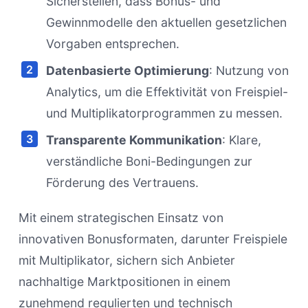
Sicherstellen, dass Bonus- und
Gewinnmodelle den aktuellen gesetzlichen
Vorgaben entsprechen.
Datenbasierte Optimierung
: Nutzung von
Analytics, um die Effektivität von Freispiel-
und Multiplikatorprogrammen zu messen.
Transparente Kommunikation
: Klare,
verständliche Boni-Bedingungen zur
Förderung des Vertrauens.
Mit einem strategischen Einsatz von
innovativen Bonusformaten, darunter
Freispiele
mit Multiplikator
, sichern sich Anbieter
nachhaltige Marktpositionen in einem
zunehmend regulierten und technisch