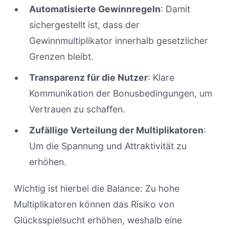
Automatisierte Gewinnregeln
: Damit
sichergestellt ist, dass der
Gewinnmultiplikator innerhalb gesetzlicher
Grenzen bleibt.
Transparenz für die Nutzer
: Klare
Kommunikation der Bonusbedingungen, um
Vertrauen zu schaffen.
Zufällige Verteilung der Multiplikatoren
:
Um die Spannung und Attraktivität zu
erhöhen.
Wichtig ist hierbei die Balance: Zu hohe
Multiplikatoren können das Risiko von
Glücksspielsucht erhöhen, weshalb eine