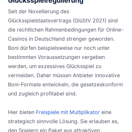
Glücksspielregulierung
Seit der Novellierung des
Glücksspielstaatsvertrags (GlüStV 2021) sind
die rechtlichen Rahmenbedingungen für Online-
Casinos in Deutschland strenger geworden.
Boni dürfen beispielsweise nur noch unter
bestimmten Voraussetzungen vergeben
werden, um exzessives Glücksspiel zu
vermeiden. Daher müssen Anbieter innovative
Boni-Formate entwickeln, die gesetzeskonform
und zugleich profitabel sind.
Hier bieten
Freispiele mit Multiplikator
eine
strategisch sinnvolle Lösung. Sie erlauben es,
den Spielern ein Paket aus attraktiven