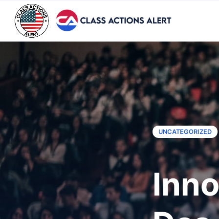
UNCATEGORIZED
Inno