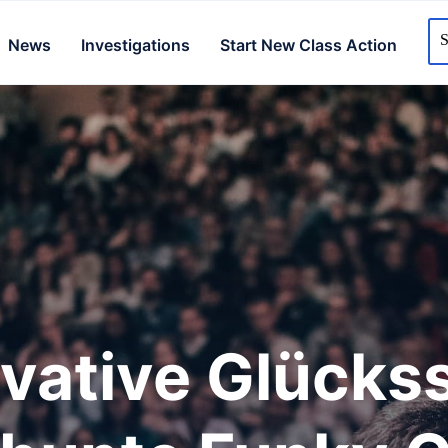
News
Investigations
Start New Class Action
vative Glückss