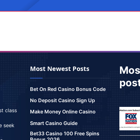
Mos
Most Newest Posts
pos
Bet On Red Casino Bonus Code
No Deposit Casino Sign Up
st class
Make Money Online Casino
Smart Casino Guide
we seek
Bet33 Casino 100 Free Spins
Bonus 2026